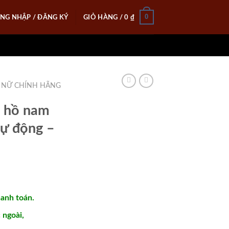
0
NG NHẬP / ĐĂNG KÝ
GIỎ HÀNG /
0
₫
 NỮ CHÍNH HÃNG
 hồ nam
tự động –
hanh toán.
ngoài,