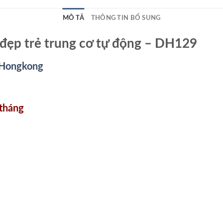
MÔ TẢ
THÔNG TIN BỔ SUNG
ẹp trẻ trung cơ tự động – DH129
 Hongkong
 tháng