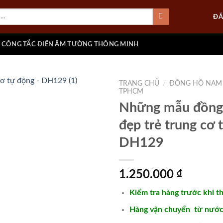
ĐĂ
CÔNG TẮC ĐIỆN ÂM TƯỜNG THÔNG MINH
TRANG CHỦ
/
ĐỒNG HỒ NAM
TPHCM
Những mẫu đồng
đẹp trẻ trung cơ 
Add to
wishlist
DH129
1.250.000
₫
Kiểm tra hàng trước khi t
Hàng vận chuyển từ nước 