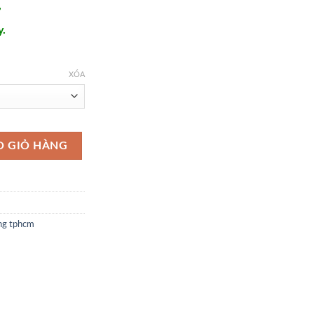
,
y.
XÓA
rung cơ tự động - DH129 số lượng
O GIỎ HÀNG
ng tphcm