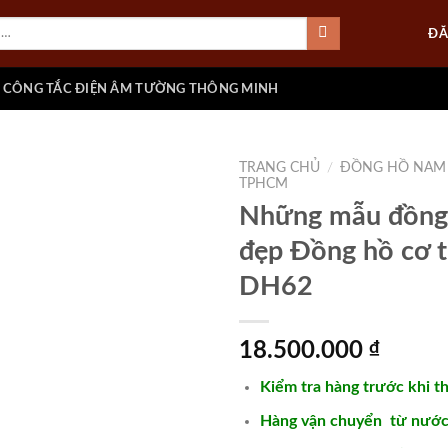
ĐĂ
CÔNG TẮC ĐIỆN ÂM TƯỜNG THÔNG MINH
TRANG CHỦ
/
ĐỒNG HỒ NAM
TPHCM
Những mẫu đồng
đẹp Đồng hồ cơ 
Add to
wishlist
DH62
18.500.000
₫
Kiểm tra hàng trước khi t
Hàng vận chuyển từ nước 