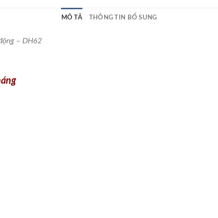
MÔ TẢ
THÔNG TIN BỔ SUNG
 động – DH62
tháng