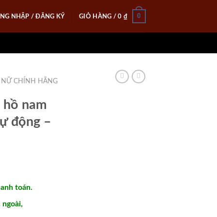
0
NG NHẬP / ĐĂNG KÝ
GIỎ HÀNG /
0
₫
 NỮ CHÍNH HÃNG
 hồ nam
tự động –
hanh toán.
ngoài,