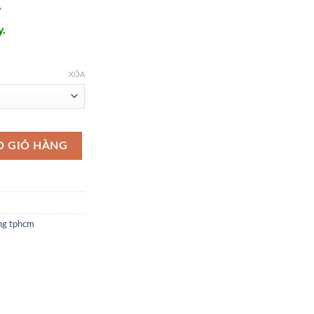
,
y.
XÓA
 hồ cơ tự động - DH62 số lượng
O GIỎ HÀNG
ng tphcm