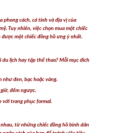
phong cách, cá tính và địa vị của
 mỹ. Tuy nhiên, việc chọn mua một chiếc
n được một chiếc đồng hồ ưng ý nhất.
i du lịch hay tập thể thao? Mỗi mục đích
h như đen, bạc hoặc vàng.
 giờ, đếm ngược.
 với trang phục formal.
c nhau, từ những chiếc đồng hồ bình dân