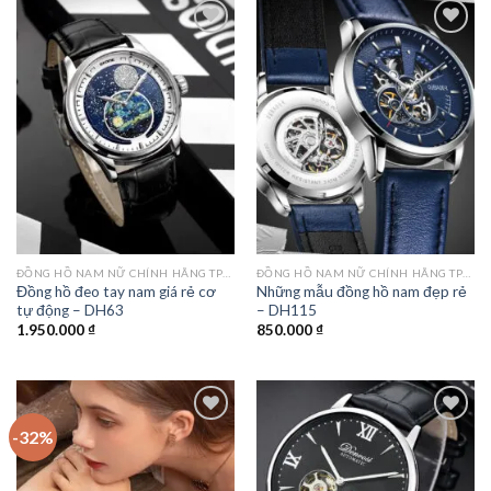
Add to
Add to
wishlist
wishlist
ĐỒNG HỒ NAM NỮ CHÍNH HÃNG TPHCM
ĐỒNG HỒ NAM NỮ CHÍNH HÃNG TPHCM
Đồng hồ đeo tay nam giá rẻ cơ
Những mẫu đồng hồ nam đẹp rẻ
tự động – DH63
– DH115
1.950.000
₫
850.000
₫
-32%
Add to
Add to
wishlist
wishlist