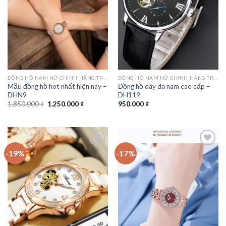
ĐỒNG HỒ NAM NỮ CHÍNH HÃNG TPHCM
ĐỒNG HỒ NAM NỮ CHÍNH HÃNG TPHCM
Mẫu đồng hồ hot nhất hiện nay –
Đồng hồ dây da nam cao cấp –
DHN9
DH119
Giá
Giá
1.850.000
₫
1.250.000
₫
950.000
₫
gốc
hiện
là:
tại
1.850.000 ₫.
là:
1.250.000 ₫.
-19%
-17%
Add to
Add to
wishlist
wishlist