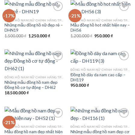
-17%
-21%
ĐỒNG HỒ NAM NỮ CHÍNH HÃNG TPHCM
ĐỒNG HỒ NAM NỮ CHÍNH HÃNG TPHCM
Những mẫu đồng hồ nữ đẹp rẻ –
Mẫu đồng hồ hot nhất hiện nay –
Add to
Add to
DHN19
DH56
wishlist
wishlist
Giá
Giá
Giá
Giá
1.500.000
₫
1.250.000
₫
1.200.000
₫
950.000
₫
gốc
hiện
gốc
hiện
là:
tại
là:
tại
1.500.000 ₫.
là:
1.200.000 ₫.
là:
1.250.000 ₫.
950.000 ₫.
ĐỒNG HỒ NAM NỮ CHÍNH HÃNG TPHCM
Đồng hồ dây da nam cao cấp –
Add to
Add to
ĐỒNG HỒ NAM NỮ CHÍNH HÃNG TPHCM
DH119
wishlist
wishlist
Những mẫu đồng hồ nam đẹp
950.000
₫
Đồng hồ cơ tự động – DH62
18.500.000
₫
-21%
ĐỒNG HỒ NAM NỮ CHÍNH HÃNG TPHCM
ĐỒNG HỒ NAM NỮ CHÍNH HÃNG TPHCM
Mẫu đồng hồ nam đẹp nhất hiện
Những mẫu đồng hồ nam đẹp cơ
Add to
Add to