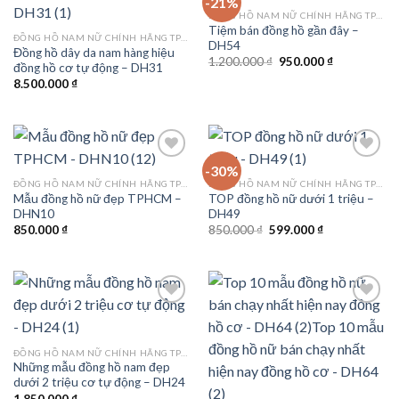
-21%
ĐỒNG HỒ NAM NỮ CHÍNH HÃNG TPHCM
Tiệm bán đồng hồ gần đây –
Add to
Add to
ĐỒNG HỒ NAM NỮ CHÍNH HÃNG TPHCM
DH54
wishlist
wishlist
Đồng hồ dây da nam hàng hiệu
Giá
Giá
1.200.000
₫
950.000
₫
đồng hồ cơ tự động – DH31
gốc
hiện
8.500.000
₫
là:
tại
1.200.000 ₫.
là:
950.000 ₫.
-30%
ĐỒNG HỒ NAM NỮ CHÍNH HÃNG TPHCM
ĐỒNG HỒ NAM NỮ CHÍNH HÃNG TPHCM
Mẫu đồng hồ nữ đẹp TPHCM –
TOP đồng hồ nữ dưới 1 triệu –
Add to
Add to
DHN10
DH49
wishlist
wishlist
Giá
Giá
850.000
₫
850.000
₫
599.000
₫
gốc
hiện
là:
tại
850.000 ₫.
là:
599.000 ₫.
Add to
Add to
ĐỒNG HỒ NAM NỮ CHÍNH HÃNG TPHCM
wishlist
wishlist
Những mẫu đồng hồ nam đẹp
dưới 2 triệu cơ tự động – DH24
1.850.000
₫