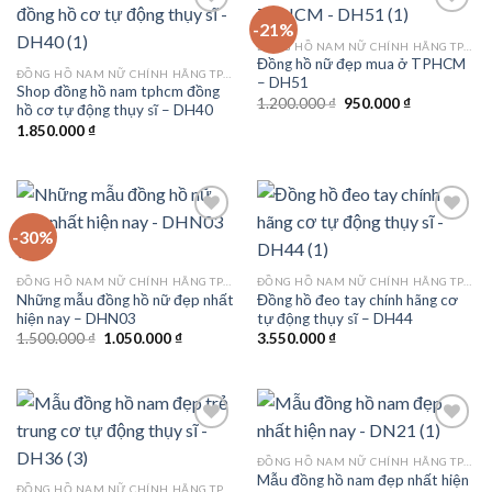
-21%
ĐỒNG HỒ NAM NỮ CHÍNH HÃNG TPHCM
Đồng hồ nữ đẹp mua ở TPHCM
Add to
Add to
ĐỒNG HỒ NAM NỮ CHÍNH HÃNG TPHCM
– DH51
wishlist
wishlist
Shop đồng hồ nam tphcm đồng
Giá
Giá
1.200.000
₫
950.000
₫
hồ cơ tự động thụy sĩ – DH40
gốc
hiện
1.850.000
₫
là:
tại
1.200.000 ₫.
là:
950.000 ₫.
-30%
Add to
Add to
ĐỒNG HỒ NAM NỮ CHÍNH HÃNG TPHCM
ĐỒNG HỒ NAM NỮ CHÍNH HÃNG TPHCM
wishlist
wishlist
Những mẫu đồng hồ nữ đẹp nhất
Đồng hồ đeo tay chính hãng cơ
hiện nay – DHN03
tự động thụy sĩ – DH44
Giá
Giá
1.500.000
₫
1.050.000
₫
3.550.000
₫
gốc
hiện
là:
tại
1.500.000 ₫.
là:
1.050.000 ₫.
ĐỒNG HỒ NAM NỮ CHÍNH HÃNG TPHCM
Mẫu đồng hồ nam đẹp nhất hiện
Add to
Add to
ĐỒNG HỒ NAM NỮ CHÍNH HÃNG TPHCM