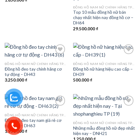
ĐỒNG HỒ NAM NỮ CHÍNH HÃNG TPHCM
Top 10 mẫu đồng hồ nữ bán
chạy nhất hiện nay đồng hồ cơ –
DH64
29.500.000
₫
ĐỒNG HỒ NAM NỮ CHÍNH HÃNG TPHCM
ĐỒNG HỒ NAM NỮ CHÍNH HÃNG TPHCM
Đồng hồ đeo tay chính hãng cơ
Đồng hồ nữ hàng hiệu cao cấp –
Add to
Add to
tự động – DH43
DH39
wishlist
wishlist
3.250.000
₫
500.000
₫
ĐỒNG HỒ NAM NỮ CHÍNH HÃNG TPHCM
Đồng hồ đeo tay nam giá rẻ cơ
Add to
Add to
ĐỒNG HỒ NAM NỮ CHÍNH HÃNG TPHCM
tự động – DH63
wishlist
wishlist
Những mẫu đồng hồ nữ đẹp nhất
1.950.000
₫
hiện nay – DNH21
1.250.000
₫