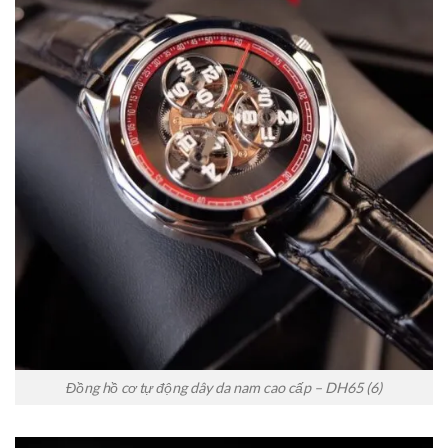
Đồng hồ cơ tự động dây da nam cao cấp – DH65 (6)