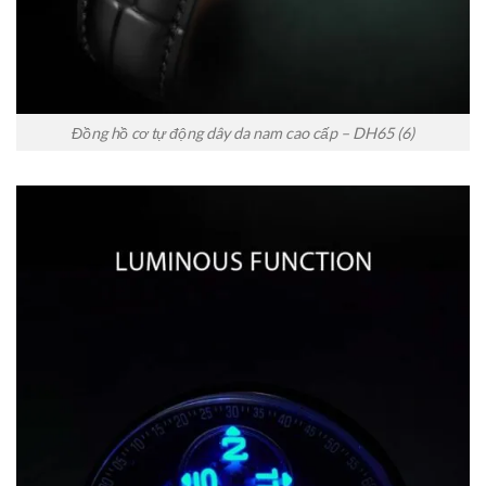
Đồng hồ cơ tự động dây da nam cao cấp – DH65 (6)