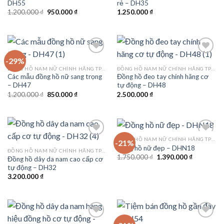
DH55
rẻ – DH35
wishlist
wishlist
Giá
Giá
1.200.000
₫
950.000
₫
1.250.000
₫
gốc
hiện
là:
tại
1.200.000 ₫.
là:
950.000 ₫.
-29%
ĐỒNG HỒ NAM NỮ CHÍNH HÃNG TPHCM
ĐỒNG HỒ NAM NỮ CHÍNH HÃNG TPHCM
Các mẫu đồng hồ nữ sang trọng
Đồng hồ đeo tay chính hãng cơ
Add to
Add to
– DH47
tự động – DH48
wishlist
wishlist
Giá
Giá
1.200.000
₫
850.000
₫
2.500.000
₫
gốc
hiện
là:
tại
1.200.000 ₫.
là:
850.000 ₫.
ĐỒNG HỒ NAM NỮ CHÍNH HÃNG TPHCM
-21%
Đồng hồ nữ đẹp – DHN18
ĐỒNG HỒ NAM NỮ CHÍNH HÃNG TPHCM
Giá
Giá
1.750.000
₫
1.390.000
₫
Đồng hồ dây da nam cao cấp cơ
Add to
Add to
gốc
hiện
tự động – DH32
wishlist
wishlist
là:
tại
1.750.000 ₫.
là:
3.200.000
₫
1.390.000 