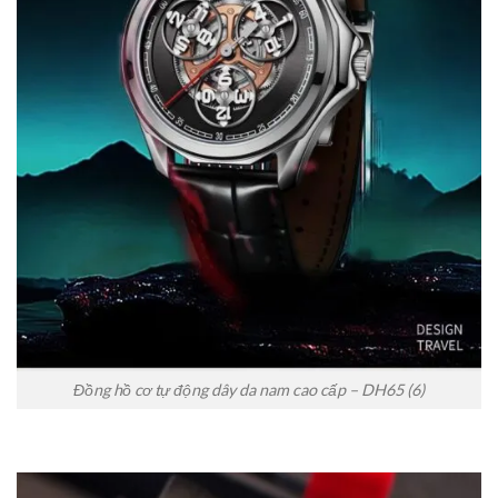
Đồng hồ cơ tự động dây da nam cao cấp – DH65 (6)