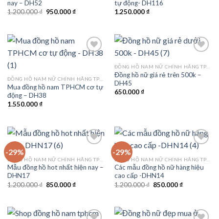
nay – DH52
tự động- DH116
wishlist
wishlist
Giá
Giá
1.200.000
₫
950.000
₫
1.250.000
₫
gốc
hiện
là:
tại
1.200.000 ₫.
là:
950.000 ₫.
ĐỒNG HỒ NAM NỮ CHÍNH HÃNG TPHCM
Đồng hồ nữ giá rẻ trên 500k –
Add to
Add to
ĐỒNG HỒ NAM NỮ CHÍNH HÃNG TPHCM
DH45
wishlist
wishlist
Mua đồng hồ nam TPHCM cơ tự
650.000
₫
động – DH38
1.550.000
₫
-29%
-29%
ĐỒNG HỒ NAM NỮ CHÍNH HÃNG TPHCM
ĐỒNG HỒ NAM NỮ CHÍNH HÃNG TPHCM
Mẫu đồng hồ hot nhất hiện nay –
Các mẫu đồng hồ nữ hàng hiệu
Add to
Add to
DHN17
cao cấp -DHN14
wishlist
wishlist
Giá
Giá
Giá
Giá
1.200.000
₫
850.000
₫
1.200.000
₫
850.000
₫
gốc
hiện
gốc
hiện
là:
tại
là:
tại
1.200.000 ₫.
là:
1.200.000 ₫.
là:
850.000 ₫.
850.000 ₫.