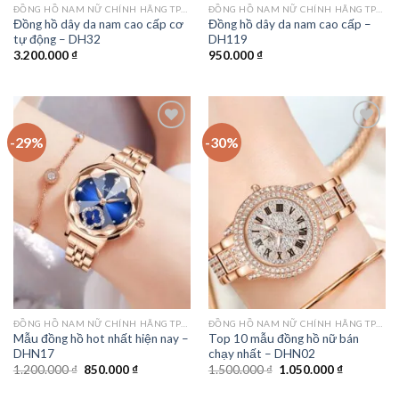
ĐỒNG HỒ NAM NỮ CHÍNH HÃNG TPHCM
ĐỒNG HỒ NAM NỮ CHÍNH HÃNG TPHCM
Đồng hồ dây da nam cao cấp cơ
Đồng hồ dây da nam cao cấp –
tự động – DH32
DH119
3.200.000
₫
950.000
₫
-29%
-30%
Add to
Add to
wishlist
wishlist
ĐỒNG HỒ NAM NỮ CHÍNH HÃNG TPHCM
ĐỒNG HỒ NAM NỮ CHÍNH HÃNG TPHCM
Mẫu đồng hồ hot nhất hiện nay –
Top 10 mẫu đồng hồ nữ bán
DHN17
chạy nhất – DHN02
Giá
Giá
Giá
Giá
1.200.000
₫
850.000
₫
1.500.000
₫
1.050.000
₫
gốc
hiện
gốc
hiện
là:
tại
là:
tại