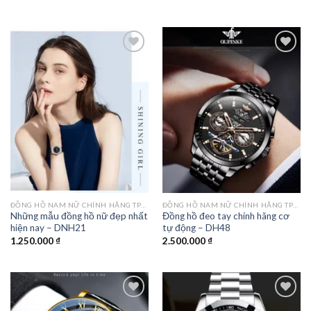
gốc
hiện
là:
tại
1.850.000 ₫.
là:
1.250.000 ₫.
Add to
Add to
wishlist
wishlist
ĐỒNG HỒ NAM NỮ CHÍNH HÃNG TPHCM
ĐỒNG HỒ NAM NỮ CHÍNH HÃNG TPHCM
Những mẫu đồng hồ nữ đẹp nhất
Đồng hồ đeo tay chính hãng cơ
hiện nay – DNH21
tự động – DH48
1.250.000
₫
2.500.000
₫