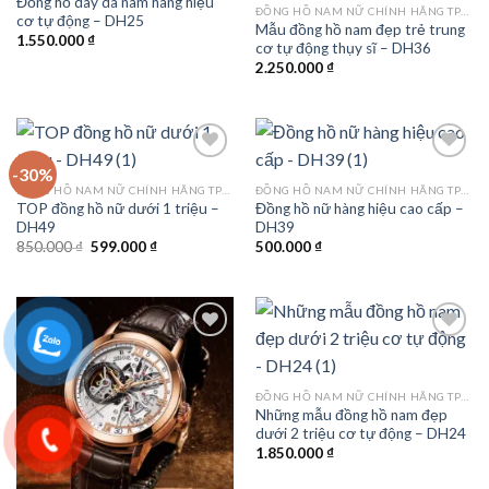
Đồng hồ dây da nam hàng hiệu
Add to
Add to
ĐỒNG HỒ NAM NỮ CHÍNH HÃNG TPHCM
cơ tự động – DH25
wishlist
wishlist
Mẫu đồng hồ nam đẹp trẻ trung
1.550.000
₫
cơ tự động thụy sĩ – DH36
2.250.000
₫
-30%
ĐỒNG HỒ NAM NỮ CHÍNH HÃNG TPHCM
ĐỒNG HỒ NAM NỮ CHÍNH HÃNG TPHCM
TOP đồng hồ nữ dưới 1 triệu –
Đồng hồ nữ hàng hiệu cao cấp –
Add to
Add to
DH49
DH39
wishlist
wishlist
Giá
Giá
850.000
₫
599.000
₫
500.000
₫
gốc
hiện
là:
tại
850.000 ₫.
là:
599.000 ₫.
Add to
Add to
ĐỒNG HỒ NAM NỮ CHÍNH HÃNG TPHCM
wishlist
wishlist
Những mẫu đồng hồ nam đẹp
dưới 2 triệu cơ tự động – DH24
1.850.000
₫