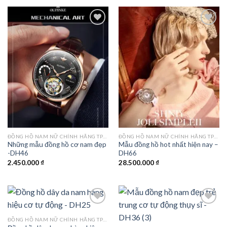
1.200.000 ₫.
là:
1.500.000 ₫.
là:
850.000 ₫.
1.050.000 
Add to
Add to
wishlist
wishlist
ĐỒNG HỒ NAM NỮ CHÍNH HÃNG TPHCM
ĐỒNG HỒ NAM NỮ CHÍNH HÃNG TPHCM
Những mẫu đồng hồ cơ nam đẹp
Mẫu đồng hồ hot nhất hiện nay –
-DH46
DH66
2.450.000
₫
28.500.000
₫
ĐỒNG HỒ NAM NỮ CHÍNH HÃNG TPHCM