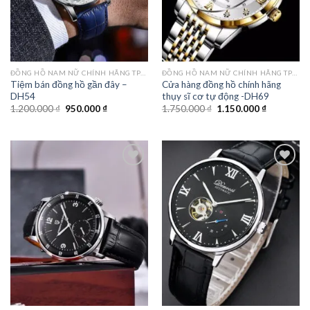
ĐỒNG HỒ NAM NỮ CHÍNH HÃNG TPHCM
ĐỒNG HỒ NAM NỮ CHÍNH HÃNG TPHCM
Tiệm bán đồng hồ gần đây –
Cửa hàng đồng hồ chính hãng
DH54
thụy sĩ cơ tự động -DH69
Giá
Giá
Giá
Giá
1.200.000
₫
950.000
₫
1.750.000
₫
1.150.000
₫
gốc
hiện
gốc
hiện
là:
tại
là:
tại
1.200.000 ₫.
là:
1.750.000 ₫.
là:
950.000 ₫.
1.150.000 
Add to
Add to
wishlist
wishlist