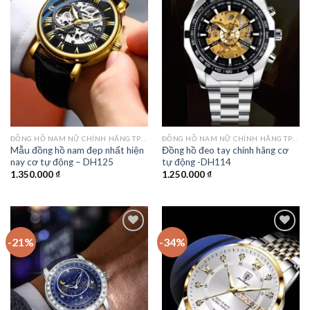
Add to
Add to
wishlist
wishlist
ĐỒNG HỒ NAM NỮ CHÍNH HÃNG TPHCM
ĐỒNG HỒ NAM NỮ CHÍNH HÃNG TPHCM
Mẫu đồng hồ nam đẹp nhất hiện
Đồng hồ đeo tay chính hãng cơ
nay cơ tự động – DH125
tự động -DH114
1.350.000
₫
1.250.000
₫
-21%
-34%
Add to
Add to
wishlist
wishlist