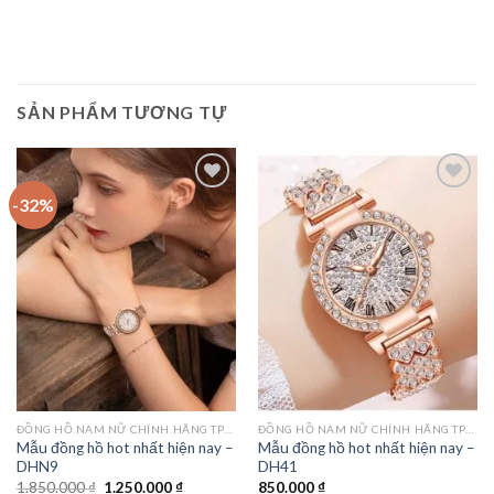
SẢN PHẨM TƯƠNG TỰ
-32%
Add to
Add to
wishlist
wishlist
ĐỒNG HỒ NAM NỮ CHÍNH HÃNG TPHCM
ĐỒNG HỒ NAM NỮ CHÍNH HÃNG TPHCM
Mẫu đồng hồ hot nhất hiện nay –
Mẫu đồng hồ hot nhất hiện nay –
DHN9
DH41
Giá
Giá
1.850.000
₫
1.250.000
₫
850.000
₫