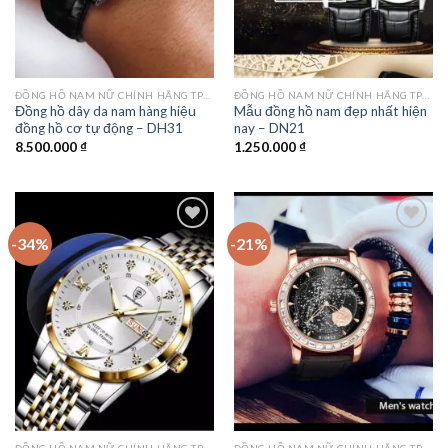
ĐỒNG HỒ NAM NỮ CHÍNH HÃNG TPHCM
ĐỒNG HỒ NAM NỮ CHÍNH HÃNG TPHCM
Đồng hồ dây da nam hàng hiệu
Mẫu đồng hồ nam đẹp nhất hiện
đồng hồ cơ tự động – DH31
nay – DN21
8.500.000
₫
1.250.000
₫
-34%
-21%
Add to
Add to
wishlist
wishlist
ĐỒNG HỒ NAM NỮ CHÍNH HÃNG TPHCM
ĐỒNG HỒ NAM NỮ CHÍNH HÃNG TPHCM