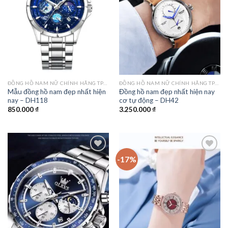
wishlist
wishlist
ĐỒNG HỒ NAM NỮ CHÍNH HÃNG TPHCM
ĐỒNG HỒ NAM NỮ CHÍNH HÃNG TPHCM
Mẫu đồng hồ nam đẹp nhất hiện
Đồng hồ nam đẹp nhất hiện nay
nay – DH118
cơ tự động – DH42
850.000
₫
3.250.000
₫
-17%
Add to
Add to
wishlist
wishlist