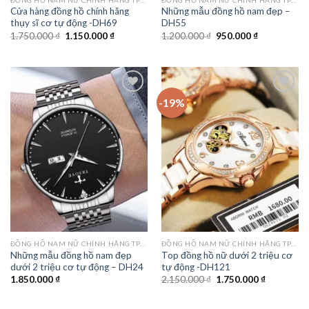
Cửa hàng đồng hồ chính hãng
Những mẫu đồng hồ nam đẹp –
thụy sĩ cơ tự động -DH69
DH55
Giá
Giá
Giá
Giá
1.750.000
₫
1.150.000
₫
1.200.000
₫
950.000
₫
gốc
hiện
gốc
hiện
là:
tại
là:
tại
1.750.000 ₫.
là:
1.200.000 ₫.
là:
1.150.000 ₫.
950.000 ₫.
-19%
Add to
Add to
wishlist
wishlist
ĐỒNG HỒ NAM NỮ CHÍNH HÃNG TPHCM
ĐỒNG HỒ NAM NỮ CHÍNH HÃNG TPHCM
Những mẫu đồng hồ nam đẹp
Top đồng hồ nữ dưới 2 triệu cơ
dưới 2 triệu cơ tự động – DH24
tự động -DH121
Giá
Giá
1.850.000
₫
2.150.000
₫
1.750.000
₫
gốc
hiện
là:
tại
2.150.000 ₫.
là: