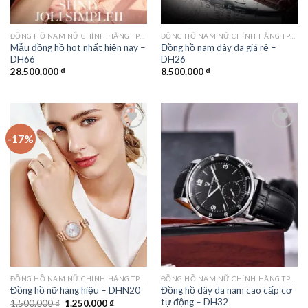
ĐỒNG HỒ NAM NỮ CHÍNH HÃNG TPHCM
ĐỒNG HỒ NAM NỮ CHÍNH HÃNG TPHCM
Mẫu đồng hồ hot nhất hiện nay –
Đồng hồ nam dây da giá rẻ –
DH66
DH26
28.500.000
₫
8.500.000
₫
-17%
Add to
Add to
wishlist
wishlist
ĐỒNG HỒ NAM NỮ CHÍNH HÃNG TPHCM
ĐỒNG HỒ NAM NỮ CHÍNH HÃNG TPHCM
Đồng hồ dây da nam cao cấp cơ
Đồng hồ nữ hàng hiệu – DHN20
tự động – DH32
Giá
Giá
1.500.000
₫
1.250.000
₫