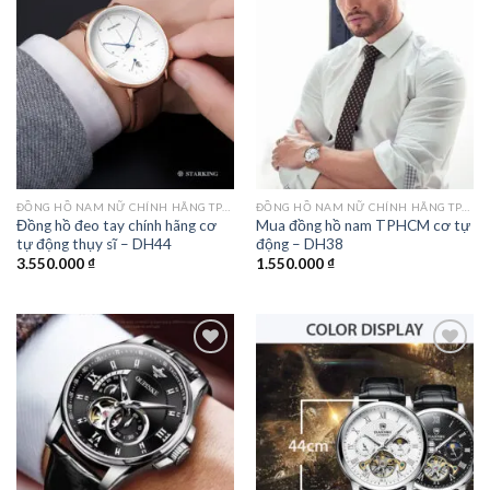
Add to
Add to
wishlist
wishlist
ĐỒNG HỒ NAM NỮ CHÍNH HÃNG TPHCM
ĐỒNG HỒ NAM NỮ CHÍNH HÃNG TPHCM
Đồng hồ đeo tay chính hãng cơ
Mua đồng hồ nam TPHCM cơ tự
tự động thụy sĩ – DH44
động – DH38
3.550.000
₫
1.550.000
₫
Add to
Add to
wishlist
wishlist