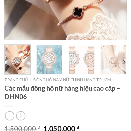
TRANG CHỦ
/
ĐỒNG HỒ NAM NỮ CHÍNH HÃNG TPHCM
Các mẫu đồng hồ nữ hàng hiệu cao cấp –
DHN06
Giá
Giá
1.500.000
1.050.000
₫
₫