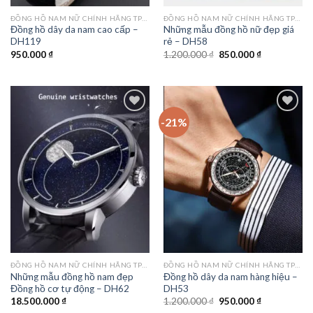
ĐỒNG HỒ NAM NỮ CHÍNH HÃNG TPHCM
ĐỒNG HỒ NAM NỮ CHÍNH HÃNG TPHCM
Đồng hồ dây da nam cao cấp –
Những mẫu đồng hồ nữ đẹp giá
DH119
rẻ – DH58
Giá
Giá
950.000
₫
1.200.000
₫
850.000
₫
gốc
hiện
là:
tại
1.200.000 ₫.
là:
850.000 ₫.
-21%
Add to
Add to
wishlist
wishlist
ĐỒNG HỒ NAM NỮ CHÍNH HÃNG TPHCM
ĐỒNG HỒ NAM NỮ CHÍNH HÃNG TPHCM
Những mẫu đồng hồ nam đẹp
Đồng hồ dây da nam hàng hiệu –
Đồng hồ cơ tự động – DH62
DH53
Giá
Giá
18.500.000
₫
1.200.000
₫
950.000
₫
gốc
hiện