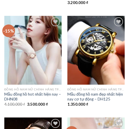
gốc
hiện
3.200.000
₫
là:
tại
1.500.000 ₫.
là:
1.250.000 ₫.
-15%
Add to
Add to
wishlist
wishlist
ĐỒNG HỒ NAM NỮ CHÍNH HÃNG TPHCM
ĐỒNG HỒ NAM NỮ CHÍNH HÃNG TPHCM
Mẫu đồng hồ hot nhất hiện nay –
Mẫu đồng hồ nam đẹp nhất hiện
DHN08
nay cơ tự động – DH125
Giá
Giá
4.100.000
₫
3.500.000
₫
1.350.000
₫
gốc
hiện
là:
tại
4.100.000 ₫.
là:
3.500.000 ₫.