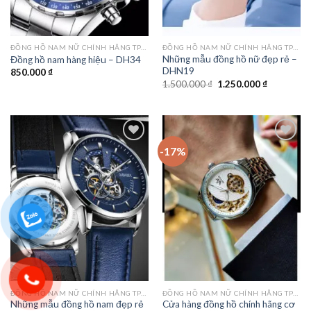
ĐỒNG HỒ NAM NỮ CHÍNH HÃNG TPHCM
ĐỒNG HỒ NAM NỮ CHÍNH HÃNG TPHCM
Những mẫu đồng hồ nữ đẹp rẻ –
Đồng hồ nam hàng hiệu – DH34
DHN19
850.000
₫
Giá
Giá
1.500.000
₫
1.250.000
₫
gốc
hiện
là:
tại
1.500.000 ₫.
là:
1.250.000 
-17%
Add to
Add to
wishlist
wishlist
ĐỒNG HỒ NAM NỮ CHÍNH HÃNG TPHCM
ĐỒNG HỒ NAM NỮ CHÍNH HÃNG TPHCM
Những mẫu đồng hồ nam đẹp rẻ
Cửa hàng đồng hồ chính hãng cơ