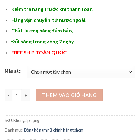
gốc
hiện
Kiểm tra hàng trước khi thanh toán.
là:
tại
1.500.000 ₫.
là:
Hàng vận chuyển từ nước ngoài,
1.050.000 ₫.
Chất lượng hàng đẩm bảo,
Đổi hàng trong vòng 7 ngày.
FREE SHIP TOÀN QUỐC.
Màu sắc
Các mẫu đồng hồ nữ hàng hiệu cao cấp - DHN06 số lượng
THÊM VÀO GIỎ HÀNG
SKU:
Không áp dụng
Danh mục:
Đồng hồ nam nữ chính hãng tphcm