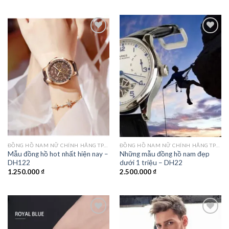
là:
tại
1.200.000 ₫.
là:
950.000 ₫.
Add to
Add to
wishlist
wishlist
ĐỒNG HỒ NAM NỮ CHÍNH HÃNG TPHCM
ĐỒNG HỒ NAM NỮ CHÍNH HÃNG TPHCM
Mẫu đồng hồ hot nhất hiện nay –
Những mẫu đồng hồ nam đẹp
DH122
dưới 1 triệu – DH22
1.250.000
₫
2.500.000
₫