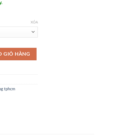
y.
XÓA
 động - DH43 số lượng
O GIỎ HÀNG
ng tphcm