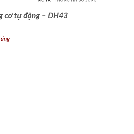
MÔ TẢ
THÔNG TIN BỔ SUNG
g cơ tự động – DH43
tháng