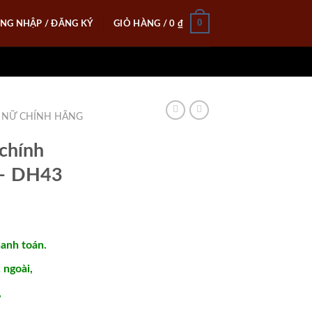
0
NG NHẬP / ĐĂNG KÝ
GIỎ HÀNG /
0
₫
 NỮ CHÍNH HÃNG
chính
 – DH43
hanh toán.
ngoài,
,