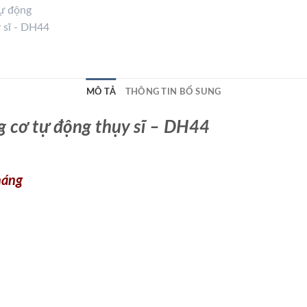
MÔ TẢ
THÔNG TIN BỔ SUNG
g cơ tự động thụy sĩ – DH44
tháng