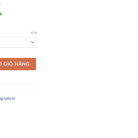
,
y.
XÓA
 động thụy sĩ - DH44 số lượng
O GIỎ HÀNG
ng tphcm