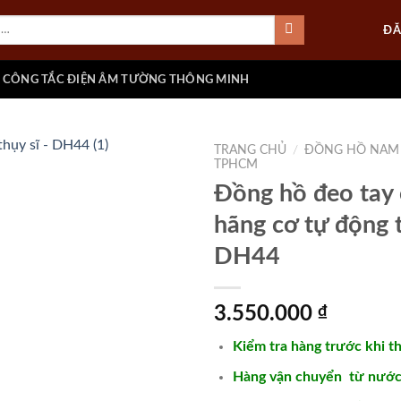
ĐĂ
CÔNG TẮC ĐIỆN ÂM TƯỜNG THÔNG MINH
TRANG CHỦ
/
ĐỒNG HỒ NAM
TPHCM
Đồng hồ đeo tay 
hãng cơ tự động t
Add to
wishlist
DH44
3.550.000
₫
Kiểm tra hàng trước khi t
Hàng vận chuyển từ nước 