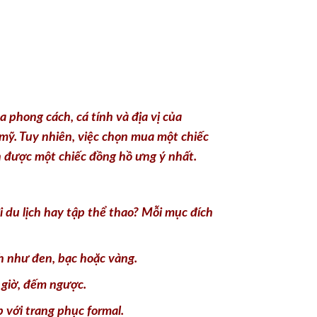
phong cách, cá tính và địa vị của
 mỹ. Tuy nhiên, việc chọn mua một chiếc
n được một chiếc đồng hồ ưng ý nhất.
i du lịch hay tập thể thao? Mỗi mục đích
h như đen, bạc hoặc vàng.
 giờ, đếm ngược.
 với trang phục formal.
c nhau, từ những chiếc đồng hồ bình dân