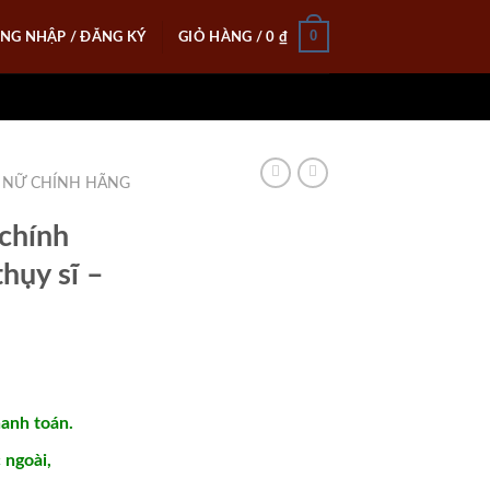
0
NG NHẬP / ĐĂNG KÝ
GIỎ HÀNG /
0
₫
 NỮ CHÍNH HÃNG
chính
hụy sĩ –
hanh toán.
ngoài,