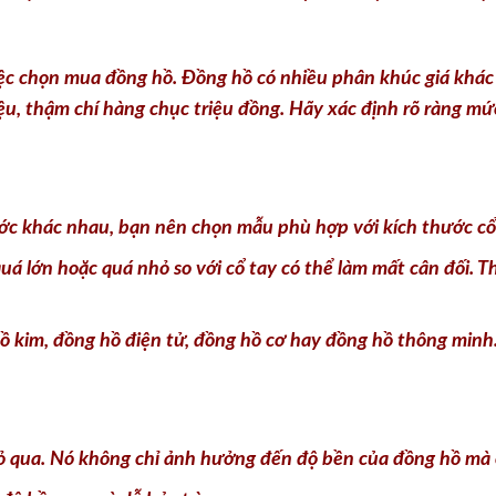
ệu, thậm chí hàng chục triệu đồng. Hãy xác định rõ ràng mứ
ớc khác nhau, bạn nên chọn mẫu phù hợp với kích thước cổ
á lớn hoặc quá nhỏ so với cổ tay có thể làm mất cân đối.
ồ kim, đồng hồ điện tử, đồng hồ cơ hay đồng hồ thông minh
bỏ qua. Nó không chỉ ảnh hưởng đến độ bền của đồng hồ mà c
 độ bền cao và dễ bảo trì.
thường có giá cao hơn.
g hồ cao cấp, mang lại sự sang trọng.