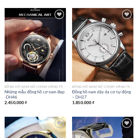
là:
tại
1.850.000 ₫.
là:
1.250.000 ₫.
Add to
Add to
wishlist
wishlist
ĐỒNG HỒ NAM NỮ CHÍNH HÃNG TPHCM
ĐỒNG HỒ NAM NỮ CHÍNH HÃNG TPHCM
Những mẫu đồng hồ cơ nam đẹp
Đồng hồ nam dây da cơ tự động
-DH46
– DH27
2.450.000
₫
1.850.000
₫