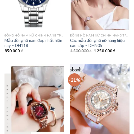
ĐỒNG HỒ NAM NỮ CHÍNH HÃNG TPHCM
ĐỒNG HỒ NAM NỮ CHÍNH HÃNG TPHCM
Mẫu đồng hồ nam đẹp nhất hiện
Các mẫu đồng hồ nữ hàng hiệu
nay – DH118
cao cấp – DHN05
Giá
Giá
850.000
₫
1.500.000
₫
1.250.000
₫
gốc
hiện
là:
tại
1.500.000 ₫.
là:
1.250.000 
-21%
Add to
Add to
wishlist
wishlist