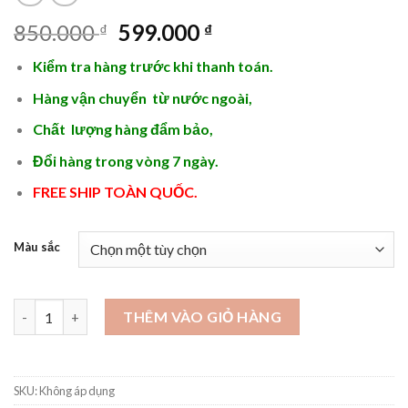
Giá
Giá
850.000
599.000
₫
₫
gốc
hiện
Kiểm tra hàng trước khi thanh toán.
là:
tại
850.000 ₫.
là:
Hàng vận chuyển từ nước ngoài,
599.000 ₫.
Chất lượng hàng đẩm bảo,
Đổi hàng trong vòng 7 ngày.
FREE SHIP TOÀN QUỐC.
Màu sắc
TOP đồng hồ nữ dưới 1 triệu - DH49 số lượng
THÊM VÀO GIỎ HÀNG
SKU:
Không áp dụng