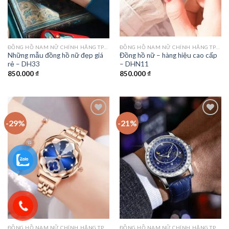
ĐỒNG HỒ NAM NỮ CHÍNH HÃNG TPHCM
ĐỒNG HỒ NAM NỮ CHÍNH HÃNG TPHCM
Những mẫu đồng hồ nữ đẹp giá
Đồng hồ nữ – hàng hiệu cao cấp
rẻ – DH33
– DHN11
850.000
₫
850.000
₫
-29%
-21%
Add to
Add to
wishlist
wishlist
ĐỒNG HỒ NAM NỮ CHÍNH HÃNG TPHCM
ĐỒNG HỒ NAM NỮ CHÍNH HÃNG TPHCM