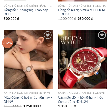
ĐỒNG HỒ NAM NỮ CHÍNH HÃNG TPHCM
ĐỒNG HỒ NAM NỮ CHÍNH HÃNG TPHCM
Đồng hồ nữ hàng hiệu cao cấp –
Đồng hồ nữ đẹp mua ở TPHCM
DH39
– DH51
Giá
Giá
500.000
₫
1.200.000
₫
950.000
₫
gốc
hiện
là:
tại
1.200.000 ₫.
là:
950.000 ₫.
-32%
Add to
Add to
wishlist
wishlist
ĐỒNG HỒ NAM NỮ CHÍNH HÃNG TPHCM
ĐỒNG HỒ NAM NỮ CHÍNH HÃNG TPHCM
Mẫu đồng hồ hot nhất hiện nay –
Các mẫu đồng hồ nữ hàng hiệu
DHN9
Cơ tự động -DH124
Giá
Giá
1.850.000
₫
1.250.000
₫
1.350.000
₫
gốc
hiện