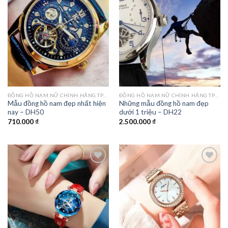
Add to
Add to
wishlist
wishlist
ĐỒNG HỒ NAM NỮ CHÍNH HÃNG TPHCM
ĐỒNG HỒ NAM NỮ CHÍNH HÃNG TPHCM
Mẫu đồng hồ nam đẹp nhất hiện
Những mẫu đồng hồ nam đẹp
nay – DH50
dưới 1 triệu – DH22
710.000
₫
2.500.000
₫
Add to
Add to
wishlist
wishlist