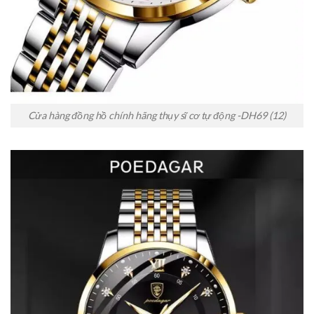
Cửa hàng đồng hồ chính hãng thụy sĩ cơ tự động -DH69 (12)