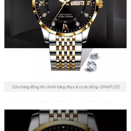
Cửa hàng đồng hồ chính hãng thụy sĩ cơ tự động -DH69 (12)