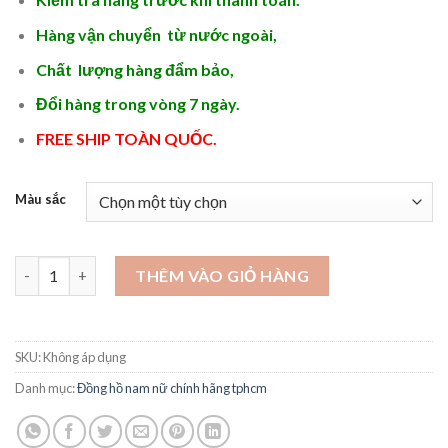
là:
tại
1.750.000 ₫.
là:
Hàng vận chuyển từ nước ngoài,
1.150.000 ₫.
Chất lượng hàng đẩm bảo,
Đổi hàng trong vòng 7 ngày.
FREE SHIP TOÀN QUỐC.
Màu sắc
Cửa hàng đồng hồ chính hãng thụy sĩ cơ tự động -DH69 số lượn
THÊM VÀO GIỎ HÀNG
SKU:
Không áp dụng
Danh mục:
Đồng hồ nam nữ chính hãng tphcm