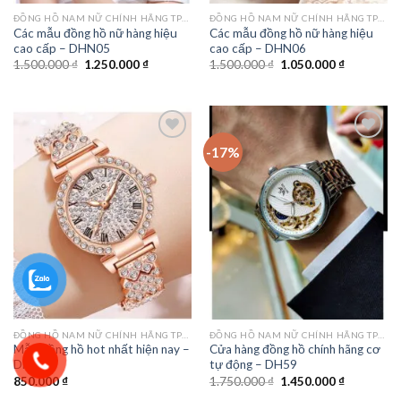
ĐỒNG HỒ NAM NỮ CHÍNH HÃNG TPHCM
ĐỒNG HỒ NAM NỮ CHÍNH HÃNG TPHCM
Các mẫu đồng hồ nữ hàng hiệu
Các mẫu đồng hồ nữ hàng hiệu
cao cấp – DHN05
cao cấp – DHN06
Giá
Giá
Giá
Giá
1.500.000
₫
1.250.000
₫
1.500.000
₫
1.050.000
₫
gốc
hiện
gốc
hiện
là:
tại
là:
tại
1.500.000 ₫.
là:
1.500.000 ₫.
là:
1.250.000 ₫.
1.050.000 
-17%
Add to
Add to
wishlist
wishlist
ĐỒNG HỒ NAM NỮ CHÍNH HÃNG TPHCM
ĐỒNG HỒ NAM NỮ CHÍNH HÃNG TPHCM
Mẫu đồng hồ hot nhất hiện nay –
Cửa hàng đồng hồ chính hãng cơ
DH41
tự động – DH59
Giá
Giá
850.000
₫
1.750.000
₫
1.450.000
₫
gốc
hiện