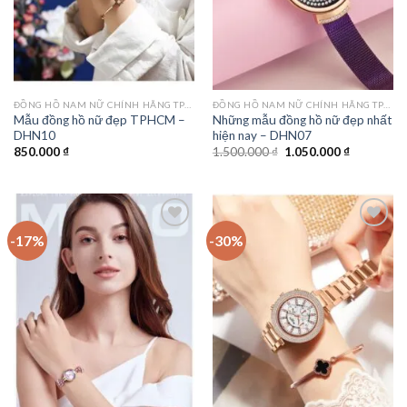
ĐỒNG HỒ NAM NỮ CHÍNH HÃNG TPHCM
ĐỒNG HỒ NAM NỮ CHÍNH HÃNG TPHCM
Mẫu đồng hồ nữ đẹp TPHCM –
Những mẫu đồng hồ nữ đẹp nhất
DHN10
hiện nay – DHN07
Giá
Giá
850.000
₫
1.500.000
₫
1.050.000
₫
gốc
hiện
là:
tại
1.500.000 ₫.
là:
1.050.000 
-17%
-30%
Add to
Add to
wishlist
wishlist