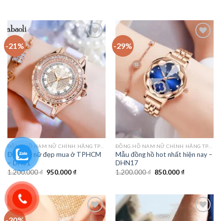
-21%
-29%
Add to
Add to
wishlist
wishlist
ĐỒNG HỒ NAM NỮ CHÍNH HÃNG TPHCM
ĐỒNG HỒ NAM NỮ CHÍNH HÃNG TPHCM
Đồng hồ nữ đẹp mua ở TPHCM
Mẫu đồng hồ hot nhất hiện nay –
– DH51
DHN17
Giá
Giá
Giá
Giá
1.200.000
₫
950.000
₫
1.200.000
₫
850.000
₫
gốc
hiện
gốc
hiện
là:
tại
là:
tại
1.200.000 ₫.
là:
1.200.000 ₫.
là:
950.000 ₫.
850.000 ₫.
-30%