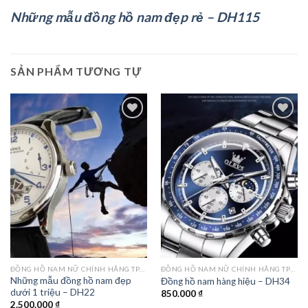
Những mẫu đồng hồ nam đẹp rẻ – DH115
SẢN PHẨM TƯƠNG TỰ
Add to
Add to
wishlist
wishlist
ĐỒNG HỒ NAM NỮ CHÍNH HÃNG TPHCM
ĐỒNG HỒ NAM NỮ CHÍNH HÃNG TPHCM
Những mẫu đồng hồ nam đẹp
Đồng hồ nam hàng hiệu – DH34
dưới 1 triệu – DH22
850.000
₫
2.500.000
₫