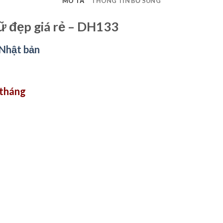
MÔ TẢ
THÔNG TIN BỔ SUNG
 đẹp giá rẻ – DH133
 Nhật bản
 tháng