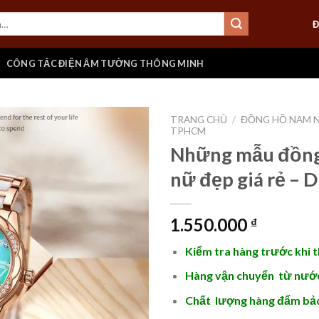
Đ
CÔNG TẮC ĐIỆN ÂM TƯỜNG THÔNG MINH
TRANG CHỦ
/
ĐỒNG HỒ NAM 
TPHCM
Những mẫu đồng
nữ đẹp giá rẻ –
Add to
wishlist
1.550.000
₫
Kiểm tra hàng trước khi 
Hàng vận chuyển từ nước
Chất lượng hàng đẩm bả