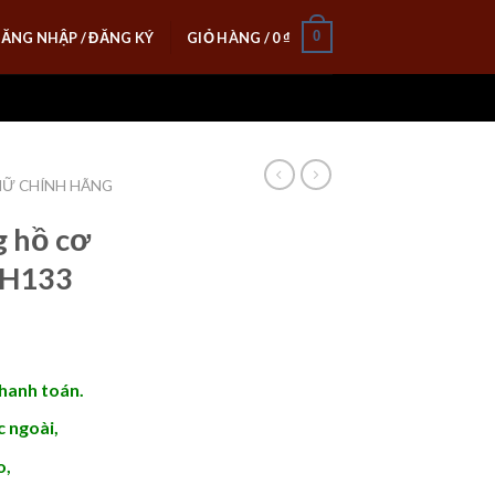
0
ĂNG NHẬP / ĐĂNG KÝ
GIỎ HÀNG /
0
₫
NỮ CHÍNH HÃNG
 hồ cơ
 DH133
thanh toán.
 ngoài,
o,