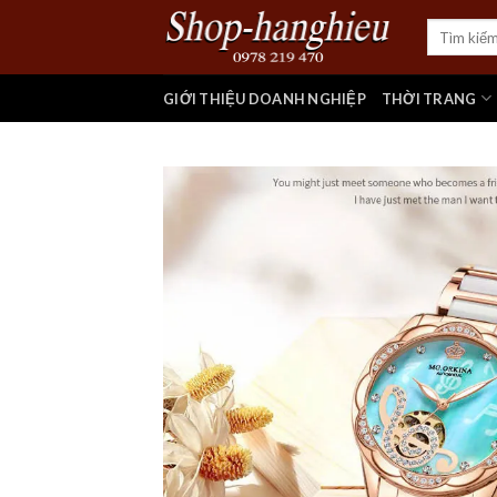
Skip
Tìm
to
kiếm:
content
GIỚI THIỆU DOANH NGHIỆP
THỜI TRANG