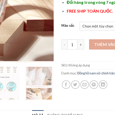
Đổi hàng trong vòng 7 ng
FREE SHIP TOÀN QUỐC.
Màu sắc
Những mẫu đồng hồ cơ nữ đẹp g
THÊM VÀ
SKU:
Không áp dụng
Danh mục:
Đồng hồ nam nữ chính hã