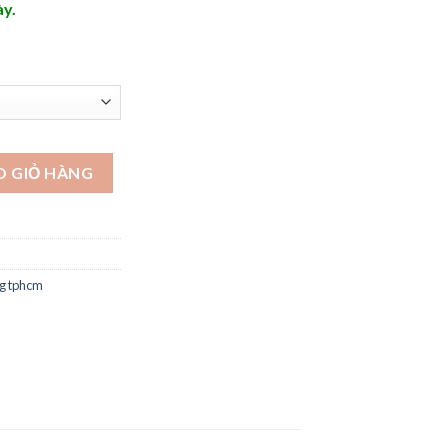
ày.
iá rẻ - DH133 số lượng
O GIỎ HÀNG
ng tphcm