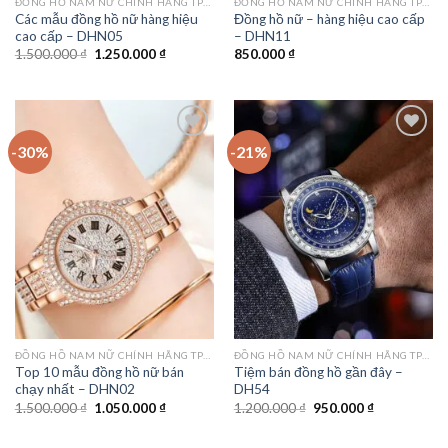
ĐỒNG HỒ NAM NỮ CHÍNH HÃNG TPHCM
ĐỒNG HỒ NAM NỮ CHÍNH HÃNG TPHCM
Các mẫu đồng hồ nữ hàng hiệu
Đồng hồ nữ – hàng hiệu cao cấp
cao cấp – DHN05
– DHN11
Giá
Giá
1.500.000
₫
1.250.000
₫
850.000
₫
gốc
hiện
là:
tại
1.500.000 ₫.
là:
1.250.000 ₫.
-30%
-21%
Add to
Add to
wishlist
wishlist
ĐỒNG HỒ NAM NỮ CHÍNH HÃNG TPHCM
ĐỒNG HỒ NAM NỮ CHÍNH HÃNG TPHCM
Top 10 mẫu đồng hồ nữ bán
Tiệm bán đồng hồ gần đây –
chạy nhất – DHN02
DH54
Giá
Giá
Giá
Giá
1.500.000
₫
1.050.000
₫
1.200.000
₫
950.000
₫
gốc
hiện
gốc
hiện
là:
tại
là:
tại
1.500.000 ₫.
là:
1.200.000 ₫.
là: