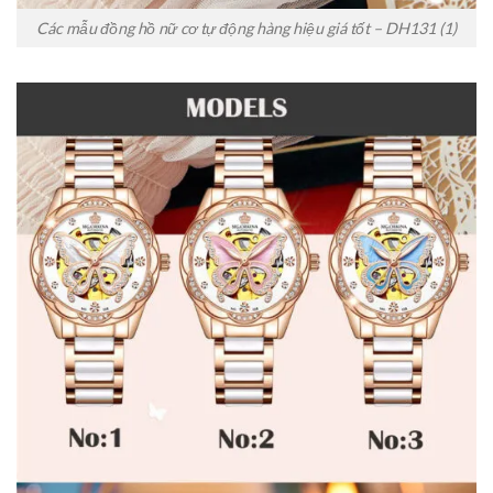
Các mẫu đồng hồ nữ cơ tự động hàng hiệu giá tốt – DH131 (1)