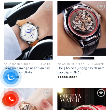
1.050.000 ₫.
950.000 ₫.
Add to
Add to
wishlist
wishlist
ĐỒNG HỒ NAM NỮ CHÍNH HÃNG TPHCM
ĐỒNG HỒ NAM NỮ CHÍNH HÃNG TPHCM
Đồng hồ nam đẹp nhất hiện nay
Đồng hồ cơ tự động dây da nam
cơ tự động – DH42
cao cấp – DH65
3.250.000
₫
11.000.000
₫
-29%
Add to
Add to