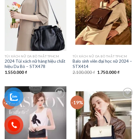
Add to
Add to
wishlist
wishlist
TÚI XÁCH NỮ DA BÒ THẬT TPHCM
TÚI XÁCH NỮ DA BÒ THẬT TPHCM
2024 Túi xách nữ hàng hiệu chất
Balo sinh viên đại học nữ 2024 –
hiệu Da Bò – STX478
STX414
Giá
Giá
1.550.000
₫
2.100.000
₫
1.750.000
₫
gốc
hiện
là:
tại
2.100.000 ₫.
là:
1.750.000 
-29%
-19%
Add to
Add to
wishlist
wishlist