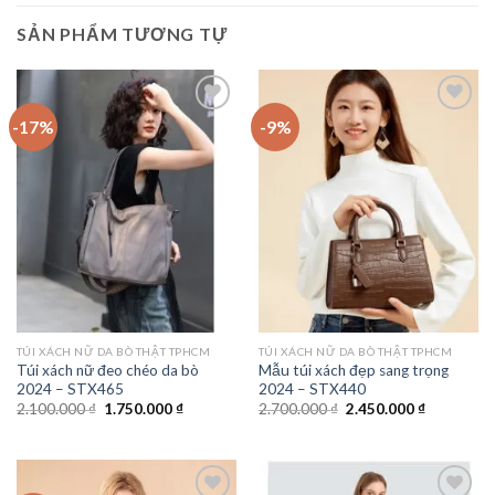
SẢN PHẨM TƯƠNG TỰ
-17%
-9%
Add to
Add to
wishlist
wishlist
TÚI XÁCH NỮ DA BÒ THẬT TPHCM
TÚI XÁCH NỮ DA BÒ THẬT TPHCM
Túi xách nữ đeo chéo da bò
Mẫu túi xách đẹp sang trọng
2024 – STX465
2024 – STX440
Giá
Giá
Giá
Giá
2.100.000
₫
1.750.000
₫
2.700.000
₫
2.450.000
₫
gốc
hiện
gốc
hiện
là:
tại
là:
tại
2.100.000 ₫.
là:
2.700.000 ₫.
là:
1.750.000 ₫.
2.450.000 