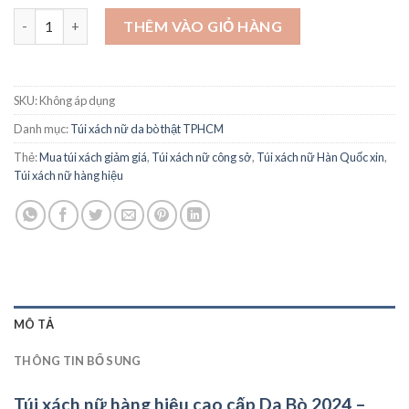
Túi xách nữ hàng hiệu cao cấp Da Bò 2024 - STX464 số lượng
THÊM VÀO GIỎ HÀNG
SKU:
Không áp dụng
Danh mục:
Túi xách nữ da bò thật TPHCM
Thẻ:
Mua túi xách giảm giá
,
Túi xách nữ công sở
,
Túi xách nữ Hàn Quốc xin
,
Túi xách nữ hàng hiệu
MÔ TẢ
THÔNG TIN BỔ SUNG
Túi xách nữ hàng hiệu cao cấp Da Bò 2024 –