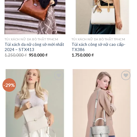
TÚI XÁCH NỮ DA BÒ THẬT TPHCM
TÚI XÁCH NỮ DA BÒ THẬT TPHCM
Túi xách da nữ công sở mới nhất
Túi xách công sở nữ cao cấp-
2024 – STX413
TX386
Giá
Giá
1.250.000
₫
950.000
₫
1.750.000
₫
gốc
hiện
là:
tại
1.250.000 ₫.
là:
950.000 ₫.
-29%
Add to
Add to
wishlist
wishlist