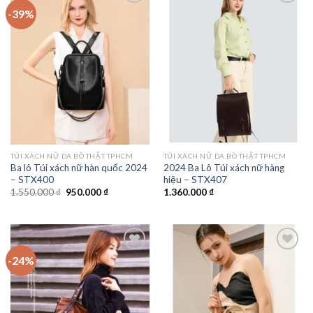
-39%
Add to
Add to
wishlist
wishlist
TÚI XÁCH NỮ DA BÒ THẬT TPHCM
TÚI XÁCH NỮ DA BÒ THẬT TPHCM
Ba lô Túi xách nữ hàn quốc 2024
2024 Ba Lô Túi xách nữ hàng
– STX400
hiệu – STX407
Giá
Giá
1.550.000
₫
950.000
₫
1.360.000
₫
gốc
hiện
là:
tại
1.550.000 ₫.
là:
950.000 ₫.
-24%
Add to
Add to
wishlist
wishlist