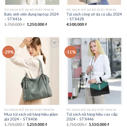
TÚI XÁCH NỮ DA BÒ THẬT TPHCM
TÚI XÁCH NỮ DA BÒ THẬT TPHCM
Balo sinh viên đựng laptop 2024
Túi xách công sở da cá sấu 2024
– STX416
– STX428
Giá
Giá
1.750.000
₫
1.250.000
₫
4.500.000
₫
gốc
hiện
là:
tại
1.750.000 ₫.
là:
1.250.000 ₫.
-29%
-11%
Add to
Add to
wishlist
wishlist
TÚI XÁCH NỮ DA BÒ THẬT TPHCM
TÚI XÁCH NỮ DA BÒ THẬT TPHCM
Mua túi xách nữ hàng hiệu giảm
Túi xách nữ hàng hiệu cao cấp
giá 2024 – STX406
2024 – STX446
Giá
Giá
Giá
Giá
1.750.000
₫
1.250.000
₫
1.750.000
₫
1.550.000
₫