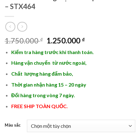
– STX464
Giá
Giá
1.750.000
1.250.000
₫
₫
gốc
hiện
Kiểm tra hàng trước khi thanh toán.
là:
tại
1.750.000 ₫.
là:
Hàng vận chuyển từ nước ngoài,
1.250.000 ₫.
Chất lượng hàng đẩm bảo,
Thời gian nhận hàng 15 – 20 ngày
Đổi hàng trong vòng 7 ngày.
FREE SHIP TOÀN QUỐC.
Màu sắc