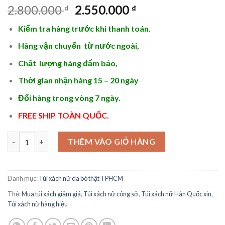
Giá
Giá
2.800.000
2.550.000
₫
₫
gốc
hiện
Kiểm tra hàng trước khi thanh toán.
là:
tại
2.800.000 ₫.
là:
Hàng vận chuyển từ nước ngoài,
2.550.000 ₫.
Chất lượng hàng đẩm bảo,
Thời gian nhận hàng 15 – 20 ngày
Đổi hàng trong vòng 7 ngày.
FREE SHIP TOÀN QUỐC.
Túi xách nữ hà nội 2024 - STX434 số lượng
THÊM VÀO GIỎ HÀNG
Danh mục:
Túi xách nữ da bò thật TPHCM
Thẻ:
Mua túi xách giảm giá
,
Túi xách nữ công sở
,
Túi xách nữ Hàn Quốc xin
,
Túi xách nữ hàng hiệu