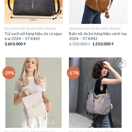
TÚI XÁCH NỮ DA BÒ THẬT TPHCM
TÚI XÁCH NỮ DA BÒ THẬT TPHCM
Túi xach nữ hàng hiệu da cá ngọc
Balo nữ da bò hàng hiệu xách tay
trai 2024 – STX445
2024 – STX442
Giá
Giá
3.650.000
₫
1.750.000
₫
1.550.000
₫
gốc
hiện
là:
tại
1.750.000 ₫.
là:
1.550.000 
-29%
-17%
Add to
Add to
wishlist
wishlist