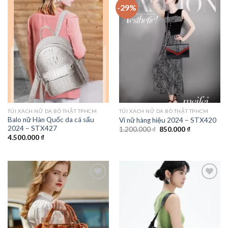
-29%
Add to
Add to
wishlist
wishlist
TÚI XÁCH NỮ DA BÒ THẬT TPHCM
TÚI XÁCH NỮ DA BÒ THẬT TPHCM
Balo nữ Hàn Quốc da cá sấu
Ví nữ hàng hiệu 2024 – STX420
2024 – STX427
Giá
Giá
1.200.000
₫
850.000
₫
gốc
hiện
4.500.000
₫
là:
tại
1.200.000 ₫.
là:
850.000 ₫.
Add to
Add to
wishlist
wishlist