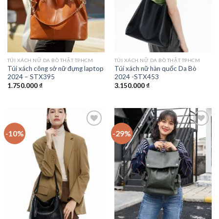
TÚI XÁCH NỮ DA BÒ THẬT TPHCM
TÚI XÁCH NỮ DA BÒ THẬT TPHCM
Túi xách công sở nữ đựng laptop
Túi xách nữ hàn quốc Da Bò
2024 – STX395
2024 -STX453
1.750.000
₫
3.150.000
₫
-10%
-29%
Add to
Add to
wishlist
wishlist