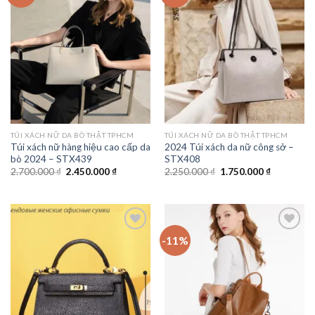
Add to
Add to
wishlist
wishlist
TÚI XÁCH NỮ DA BÒ THẬT TPHCM
TÚI XÁCH NỮ DA BÒ THẬT TPHCM
Túi xách nữ hàng hiệu cao cấp da
2024 Túi xách da nữ công sở –
bò 2024 – STX439
STX408
Giá
Giá
Giá
Giá
2.700.000
₫
2.450.000
₫
2.250.000
₫
1.750.000
₫
gốc
hiện
gốc
hiện
là:
tại
là:
tại
2.700.000 ₫.
là:
2.250.000 ₫.
là:
2.450.000 ₫.
1.750.000 
-11%
Add to
Add to
wishlist
wishlist