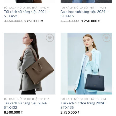
TÚI XÁCH NỮ DA BÒ THẬT TPHCM
TÚI XÁCH NỮ DA BÒ THẬT TPHCM
Túi xách nữ hàng hiệu 2024 –
Balo học sinh hàng hiệu 2024 –
STX452
STX415
Giá
Giá
Giá
Giá
3.150.000
₫
2.850.000
₫
1.750.000
₫
1.250.000
₫
gốc
hiện
gốc
hiện
là:
tại
là:
tại
3.150.000 ₫.
là:
1.750.000 ₫.
là:
2.850.000 ₫.
1.250.000 
Add to
Add to
wishlist
wishlist
TÚI XÁCH NỮ DA BÒ THẬT TPHCM
TÚI XÁCH NỮ DA BÒ THẬT TPHCM
Túi xách nữ hàng hiệu 2024 –
Túi xách nữ thời trang 2024 –
STX432
STX435
8.500.000
₫
2.750.000
₫