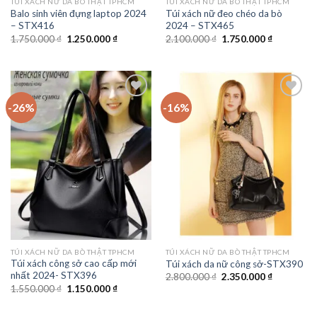
TÚI XÁCH NỮ DA BÒ THẬT TPHCM
TÚI XÁCH NỮ DA BÒ THẬT TPHCM
Balo sinh viên đựng laptop 2024
Túi xách nữ đeo chéo da bò
– STX416
2024 – STX465
Giá
Giá
Giá
Giá
1.750.000
₫
1.250.000
₫
2.100.000
₫
1.750.000
₫
gốc
hiện
gốc
hiện
là:
tại
là:
tại
1.750.000 ₫.
là:
2.100.000 ₫.
là:
1.250.000 ₫.
1.750.000 
-26%
-16%
Add to
Add to
wishlist
wishlist
TÚI XÁCH NỮ DA BÒ THẬT TPHCM
TÚI XÁCH NỮ DA BÒ THẬT TPHCM
Túi xách công sở cao cấp mới
Túi xách da nữ công sở-STX390
nhất 2024- STX396
Giá
Giá
2.800.000
₫
2.350.000
₫
gốc
hiện
Giá
Giá
1.550.000
₫
1.150.000
₫
là:
tại
gốc
hiện
2.800.000 ₫.
là:
là:
tại
2.350.000 
1.550.000 ₫.
là: