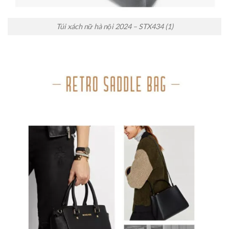
Túi xách nữ hà nội 2024 – STX434 (1)