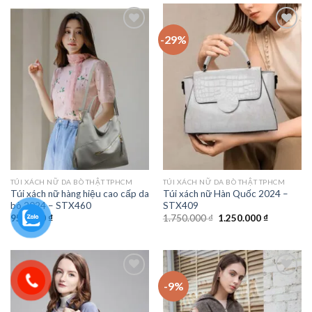
1.150.000 ₫.
-29%
Add to
Add to
wishlist
wishlist
TÚI XÁCH NỮ DA BÒ THẬT TPHCM
TÚI XÁCH NỮ DA BÒ THẬT TPHCM
Túi xách nữ hàng hiệu cao cấp da
Túi xách nữ Hàn Quốc 2024 –
bò 2024 – STX460
STX409
Giá
Giá
950.000
₫
1.750.000
₫
1.250.000
₫
gốc
hiện
là:
tại
1.750.000 ₫.
là:
1.250.000 
-9%
Add to
Add to