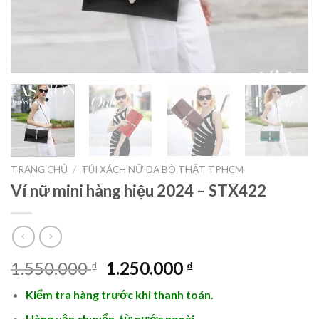
TRANG CHỦ
/
TÚI XÁCH NỮ DA BÒ THẬT TPHCM
Ví nữ mini hàng hiệu 2024 – STX422
Giá
Giá
1.550.000
1.250.000
₫
₫
gốc
hiện
Kiểm tra hàng trước khi thanh toán.
là:
tại
1.550.000 ₫.
là:
Hàng vận chuyển từ nước ngoài,