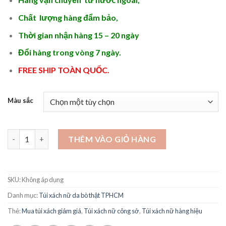
1.250.000 ₫.
Chất lượng hàng đẩm bảo,
Thời gian nhận hàng 15 – 20 ngày
Đổi hàng trong vòng 7 ngày.
FREE SHIP TOÀN QUỐC.
Màu sắc
Ví nữ mini hàng hiệu 2024 - STX422 số lượng
THÊM VÀO GIỎ HÀNG
SKU:
Không áp dụng
Danh mục:
Túi xách nữ da bò thật TPHCM
Thẻ:
Mua túi xách giảm giá
,
Túi xách nữ công sở
,
Túi xách nữ hàng hiệu