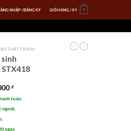
0
ĂNG NHẬP / ĐĂNG KÝ
GIỎ HÀNG /
0
₫
A BÒ THẬT TPHCM
 sinh
– STX418
Giá
.000
₫
hiện
thanh toán.
tại
000 ₫.
là:
 ngoài,
1.250.000 ₫.
o,
20 ngày