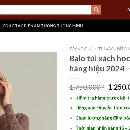
Đ
CÔNG TẮC ĐIỆN ÂM TƯỜNG THÔNG MINH
TRANG CHỦ
/
TÚI XÁCH NỮ D
Balo túi xách học
hàng hiệu 2024 
Add to
wishlist
Giá
1.750.000
1.250
₫
gốc
Kiểm tra hàng trước khi 
là:
1.750.
Hàng vận chuyển từ nước
Chất lượng hàng đẩm bả
Thời gian nhận hàng 15 – 