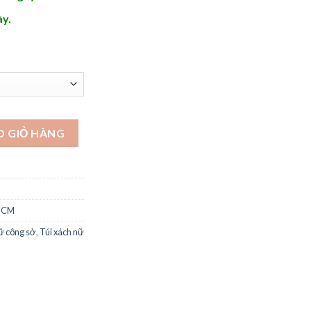
ày.
ệu 2024 - STX418 số lượng
O GIỎ HÀNG
PHCM
ữ công sở
,
Túi xách nữ