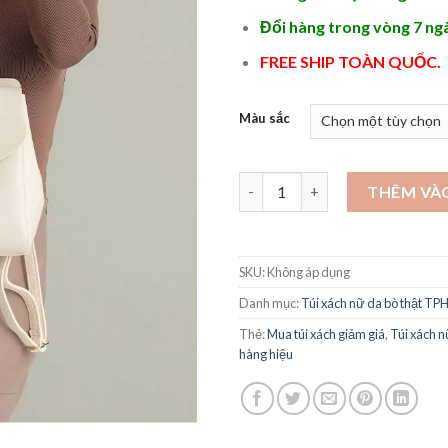
Đổi hàng trong vòng 7 ng
FREE SHIP TOÀN QUỐC.
Màu sắc
Balo túi xách học sinh hàng hi
THÊM VÀ
SKU:
Không áp dụng
Danh mục:
Túi xách nữ da bò thật T
Thẻ:
Mua túi xách giảm giá
,
Túi xách n
hàng hiệu