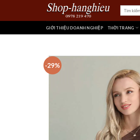
Skip
Tìm
to
kiếm:
content
GIỚI THIỆU DOANH NGHIỆP
THỜI TRANG
-29%