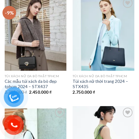
-9%
Add to
Add to
wishlist
wishlist
TÚI XÁCH NỮ DA BÒ THẬT TPHCM
TÚI XÁCH NỮ DA BÒ THẬT TPHCM
Các mẫu túi xách da bò đẹp
Túi xách nữ thời trang 2024 –
tphcm 2024 – STX437
STX435
Giá
Giá
2.700.000
₫
2.450.000
₫
2.750.000
₫
gốc
hiện
là:
tại
2.700.000 ₫.
là:
2.450.000 ₫.
-7%
Add to
Add to
wishlist
wishlist