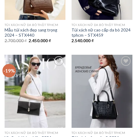
TÚI XÁCH NỮ DA BÒ THẬT TPHCM
TÚI XÁCH NỮ DA BÒ THẬT TPHCM
Mẫu túi xách đẹp sang trọng
Túi xách nữ cao cấp da bò 2024
2024 – STX440
tphcm – STX459
Giá
Giá
2.700.000
₫
2.450.000
₫
2.540.000
₫
gốc
hiện
là:
tại
2.700.000 ₫.
là:
2.450.000 ₫.
-19%
Add to
Add to
wishlist
wishlist
TÚI XÁCH NỮ DA BÒ THẬT TPHCM
TÚI XÁCH NỮ DA BÒ THẬT TPHCM