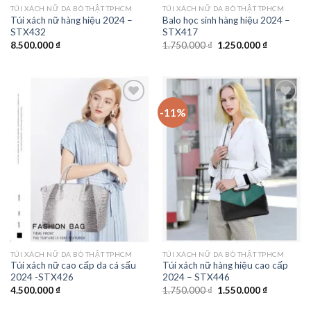
TÚI XÁCH NỮ DA BÒ THẬT TPHCM
TÚI XÁCH NỮ DA BÒ THẬT TPHCM
Túi xách nữ hàng hiệu 2024 –
Balo học sinh hàng hiệu 2024 –
STX432
STX417
Giá
Giá
8.500.000
₫
1.750.000
₫
1.250.000
₫
gốc
hiện
là:
tại
1.750.000 ₫.
là:
1.250.000 
-11%
Add to
Add to
wishlist
wishlist
TÚI XÁCH NỮ DA BÒ THẬT TPHCM
TÚI XÁCH NỮ DA BÒ THẬT TPHCM
Túi xách nữ cao cấp da cá sấu
Túi xách nữ hàng hiệu cao cấp
2024 -STX426
2024 – STX446
Giá
Giá
4.500.000
₫
1.750.000
₫
1.550.000
₫
gốc
hiện
là:
tại