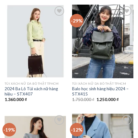
1.750.000 ₫.
là:
1.550.000 
-29%
Add to
Add to
wishlist
wishlist
TÚI XÁCH NỮ DA BÒ THẬT TPHCM
TÚI XÁCH NỮ DA BÒ THẬT TPHCM
2024 Ba Lô Túi xách nữ hàng
Balo học sinh hàng hiệu 2024 –
hiệu – STX407
STX415
Giá
Giá
1.360.000
₫
1.750.000
₫
1.250.000
₫
gốc
hiện
là:
tại
1.750.000 ₫.
là:
1.250.000 
-19%
-12%