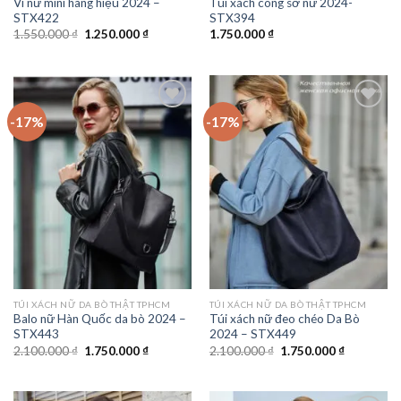
Ví nữ mini hàng hiệu 2024 –
Túi xách công sở nữ 2024-
STX422
STX394
Giá
Giá
1.550.000
₫
1.250.000
₫
1.750.000
₫
gốc
hiện
là:
tại
1.550.000 ₫.
là:
1.250.000 ₫.
-17%
-17%
Add to
Add to
wishlist
wishlist
TÚI XÁCH NỮ DA BÒ THẬT TPHCM
TÚI XÁCH NỮ DA BÒ THẬT TPHCM
Balo nữ Hàn Quốc da bò 2024 –
Túi xách nữ đeo chéo Da Bò
STX443
2024 – STX449
Giá
Giá
Giá
Giá
2.100.000
₫
1.750.000
₫
2.100.000
₫
1.750.000
₫
gốc
hiện
gốc
hiện
là:
tại
là:
tại
2.100.000 ₫.
là:
2.100.000 ₫.
là:
1.750.000 ₫.
1.750.000 