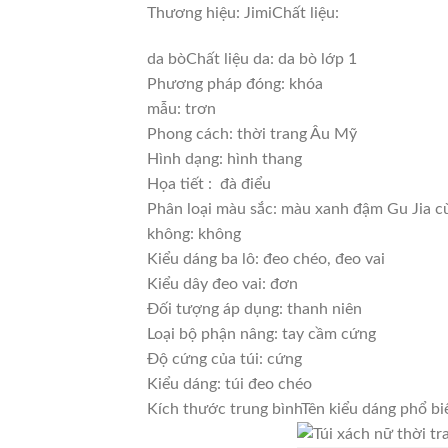
Thương hiệu: Jimi
Chất liệu:
da bò
Chất liệu da: da bò lớp 1
Phương pháp đóng: khóa
mẫu: trơn
Phong cách: thời trang Âu Mỹ
Hình dạng: hình thang
Họa tiết : đà điểu
Phân loại màu sắc: màu xanh đậm Gu Jia c
không: không
Kiểu dáng ba lô: đeo chéo, đeo vai
Kiểu dây đeo vai: đơn
Đối tượng áp dụng: thanh niên
Loại bộ phận nâng: tay cầm cứng
Độ cứng của túi: cứng
Kiểu dáng: túi đeo chéo
Kích thước trung bình
Tên kiểu dáng phổ biế