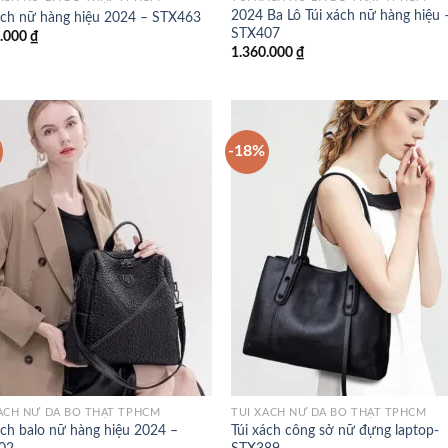
2024 Ba Lô Túi xách nữ hàng hiệu 
ách nữ hàng hiệu 2024 – STX463
Add to
Add
STX407
0.000
₫
wishlist
wish
1.360.000
₫
-18%
Add to
Add
wishlist
wish
ÁCH NỮ DA BÒ THẬT TPHCM
TÚI XÁCH NỮ DA BÒ THẬT TPHCM
ách balo nữ hàng hiệu 2024 –
Túi xách công sở nữ đựng laptop-