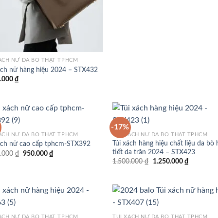
ÁCH NỮ DA BÒ THẬT TPHCM
ách nữ hàng hiệu 2024 – STX432
0.000
₫
-17%
ÁCH NỮ DA BÒ THẬT TPHCM
TÚI XÁCH NỮ DA BÒ THẬT TPHCM
Túi xách hàng hiệu chất liệu da bò 
ách nữ cao cấp tphcm-STX392
Add to
Add
tiết da trăn 2024 – STX423
Giá
Giá
0.000
₫
950.000
₫
wishlist
wish
gốc
hiện
Giá
Giá
1.500.000
₫
1.250.000
₫
là:
tại
gốc
hiện
1.500.000 ₫.
là:
là:
tại
950.000 ₫.
1.500.000 ₫.
là:
1.250.000
ÁCH NỮ DA BÒ THẬT TPHCM
TÚI XÁCH NỮ DA BÒ THẬT TPHCM