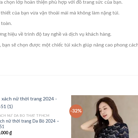
ựa chọn lớp hoàn thiện phù hợp với đồ trang sức của bạn.
thiết của bạn vừa vặn thoải mái mà không làm nặng túi.
 toàn.
ng hiệu về trình độ tay nghề và dịch vụ khách hàng.
 bạn sẽ chọn được một chiếc túi xách giúp nâng cao phong cách
-32%
ÁCH NỮ DA BÒ THẬT TPHCM
ách nữ thời trang Da Bò 2024 –
Add to
Add
51
wishlist
wish
0.000
₫