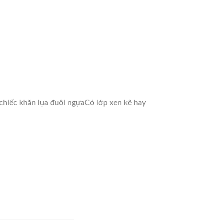
chiếc khăn lụa đuôi ngựa
Có lớp xen kẽ hay