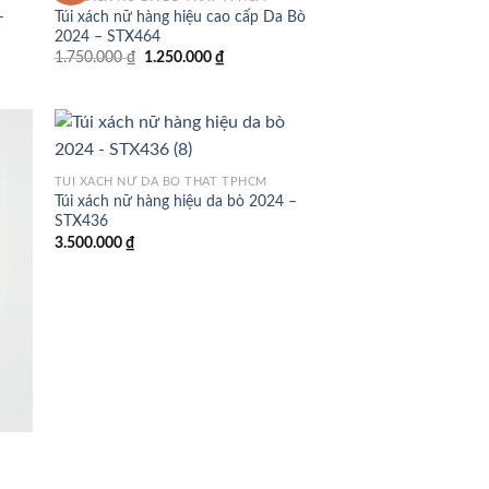
–
Túi xách nữ hàng hiệu cao cấp Da Bò
 to
Add to
2024 – STX464
list
wishlist
Giá
Giá
1.750.000
₫
1.250.000
₫
gốc
hiện
là:
tại
1.750.000 ₫.
là:
1.250.000 ₫.
TÚI XÁCH NỮ DA BÒ THẬT TPHCM
Túi xách nữ hàng hiệu da bò 2024 –
 to
Add to
STX436
list
wishlist
3.500.000
₫