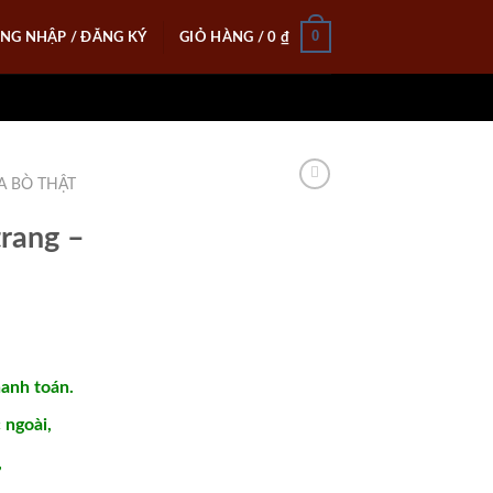
0
NG NHẬP / ĐĂNG KÝ
GIỎ HÀNG /
0
₫
A BÒ THẬT
trang –
hanh toán.
ngoài,
,