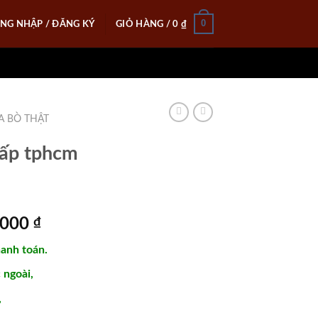
0
NG NHẬP / ĐĂNG KÝ
GIỎ HÀNG /
0
₫
A BÒ THẬT
cấp tphcm
Giá
.000
₫
hiện
hanh toán.
tại
000 ₫.
là:
ngoài,
2.150.000 ₫.
,