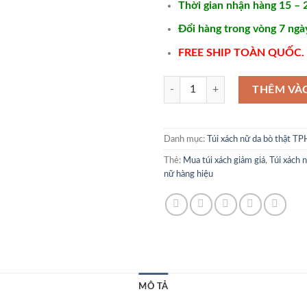
Thời gian nhận hàng 15 – 
Đổi hàng trong vòng 7 ngà
FREE SHIP TOÀN QUỐC.
Túi xách nữ cao cấp tphcm 2024 -
THÊM VÀ
Danh mục:
Túi xách nữ da bò thật 
Thẻ:
Mua túi xách giảm giá
,
Túi xách 
nữ hàng hiệu
MÔ TẢ