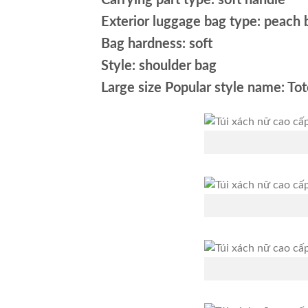
Carrying part type: soft handle
Exterior luggage bag type: peach 
Bag hardness: soft
Style: shoulder bag
Large size Popular style name: To