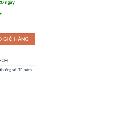
20 ngày
y.
 STX403 số lượng
O GIỎ HÀNG
TPHCM
nữ công sở
,
Túi xách