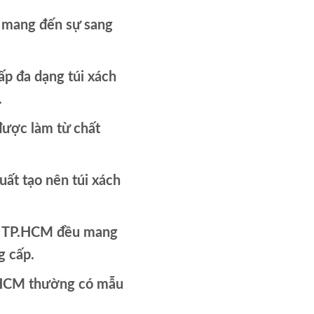
M mang đến sự sang
p đa dạng túi xách
.
được làm từ chất
uất tạo nên túi xách
 ở TP.HCM đều mang
g cấp.
P.HCM thường có mẫu