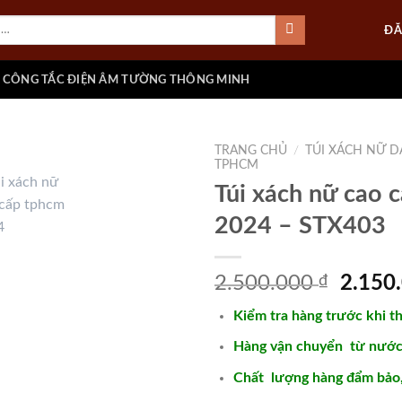
ĐĂ
CÔNG TẮC ĐIỆN ÂM TƯỜNG THÔNG MINH
TRANG CHỦ
/
TÚI XÁCH NỮ D
TPHCM
Túi xách nữ cao 
2024 – STX403
Add to
wishlist
Giá
2.500.000
₫
2.150
gốc
Kiểm tra hàng trước khi t
là:
2.500.
Hàng vận chuyển từ nước 
Chất lượng hàng đẩm bảo