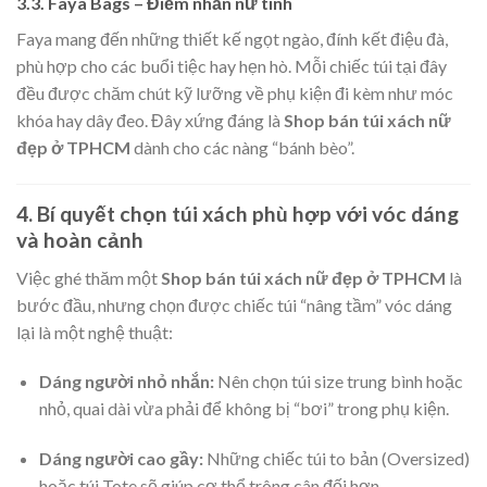
3.3. Faya Bags – Điểm nhấn nữ tính
Faya mang đến những thiết kế ngọt ngào, đính kết điệu đà,
phù hợp cho các buổi tiệc hay hẹn hò. Mỗi chiếc túi tại đây
đều được chăm chút kỹ lưỡng về phụ kiện đi kèm như móc
khóa hay dây đeo. Đây xứng đáng là
Shop bán túi xách nữ
đẹp ở TPHCM
dành cho các nàng “bánh bèo”.
4. Bí quyết chọn túi xách phù hợp với vóc dáng
và hoàn cảnh
Việc ghé thăm một
Shop bán túi xách nữ đẹp ở TPHCM
là
bước đầu, nhưng chọn được chiếc túi “nâng tầm” vóc dáng
lại là một nghệ thuật:
Dáng người nhỏ nhắn:
Nên chọn túi size trung bình hoặc
nhỏ, quai dài vừa phải để không bị “bơi” trong phụ kiện.
Dáng người cao gầy:
Những chiếc túi to bản (Oversized)
hoặc túi Tote sẽ giúp cơ thể trông cân đối hơn.