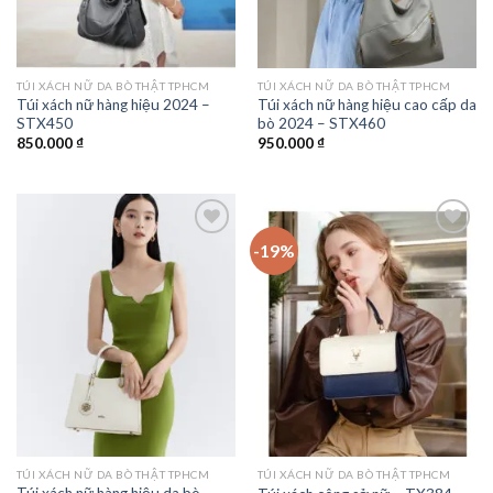
TÚI XÁCH NỮ DA BÒ THẬT TPHCM
TÚI XÁCH NỮ DA BÒ THẬT TPHCM
Túi xách nữ hàng hiệu 2024 –
Túi xách nữ hàng hiệu cao cấp da
STX450
bò 2024 – STX460
850.000
₫
950.000
₫
-19%
Add to
Add to
wishlist
wishlist
TÚI XÁCH NỮ DA BÒ THẬT TPHCM
TÚI XÁCH NỮ DA BÒ THẬT TPHCM