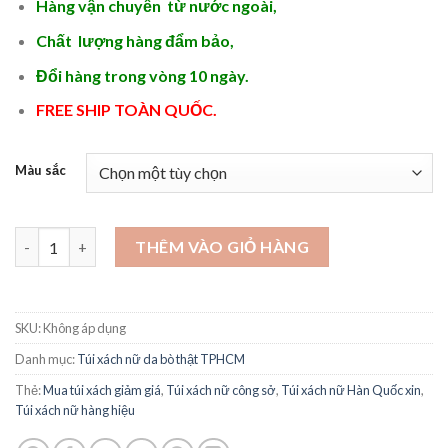
Hàng vận chuyển từ nước ngoài,
Chất lượng hàng đẩm bảo,
Đổi hàng trong vòng 10 ngày.
FREE SHIP TOÀN QUỐC.
Màu sắc
Shop bán túi xách nữ đẹp ở TPHCM chất liệu da bò FREE SHIP to
THÊM VÀO GIỎ HÀNG
SKU:
Không áp dụng
Danh mục:
Túi xách nữ da bò thật TPHCM
Thẻ:
Mua túi xách giảm giá
,
Túi xách nữ công sở
,
Túi xách nữ Hàn Quốc xin
,
Túi xách nữ hàng hiệu