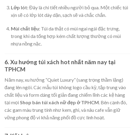
Lớp lót:
Đây là chi tiết nhiều người bỏ qua. Một chiếc túi
xịn sẽ có lớp lót dày dặn, sạch sẽ và chắc chắn.
Mùi chất liệu:
Túi da thật có mùi ngai ngái đặc trưng,
trong khi da tổng hợp kém chất lượng thường có mùi
nhựa nồng nặc.
6. Xu hướng túi xách hot nhất năm nay tại
TPHCM
Năm nay, xu hướng “Quiet Luxury” (sang trọng thầm lặng)
đang lên ngôi. Các mẫu túi không logo cầu kỳ, tập trung vào
chất liệu và form dáng tối giản đang chiếm lĩnh các kệ hàng
tại mọi
Shop bán túi xách nữ đẹp ở TPHCM
. Bên cạnh đó,
các gam màu trung tính như kem, ghi, và nâu cafe vẫn giữ
vững phong độ vì khả năng phối đồ cực linh hoạt.