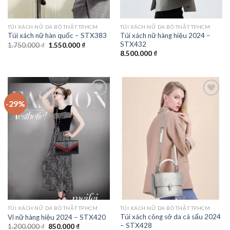
TÚI XÁCH NỮ DA BÒ THẬT TPHCM
TÚI XÁCH NỮ DA BÒ THẬT TPHCM
Túi xách nữ hàng hiệu 2024 –
Túi xách nữ hàn quốc – STX383
STX432
Giá
Giá
1.750.000
₫
1.550.000
₫
gốc
hiện
8.500.000
₫
là:
tại
1.750.000 ₫.
là:
1.550.000 ₫.
-29%
Add to
Add to
wishlist
wishlist
TÚI XÁCH NỮ DA BÒ THẬT TPHCM
TÚI XÁCH NỮ DA BÒ THẬT TPHCM
Túi xách công sở da cá sấu 2024
Ví nữ hàng hiệu 2024 – STX420
– STX428
Giá
Giá
1.200.000
₫
850.000
₫