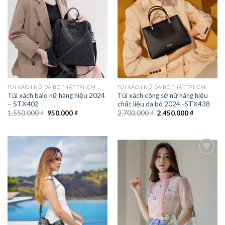
Add to
Add to
wishlist
wishlist
TÚI XÁCH NỮ DA BÒ THẬT TPHCM
TÚI XÁCH NỮ DA BÒ THẬT TPHCM
Túi xách balo nữ hàng hiệu 2024
Túi xách công sở nữ hàng hiệu
– STX402
chất liệu da bò 2024 -STX438
Giá
Giá
Giá
Giá
1.550.000
₫
950.000
₫
2.700.000
₫
2.450.000
₫
gốc
hiện
gốc
hiện
là:
tại
là:
tại
1.550.000 ₫.
là:
2.700.000 ₫.
là:
950.000 ₫.
2.450.000 
Add to
Add to
wishlist
wishlist