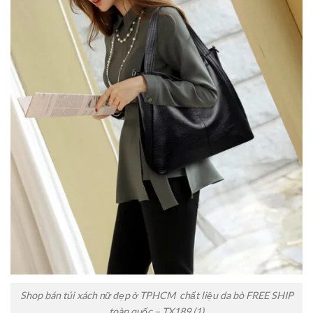
Shop bán túi xách nữ đẹp ở TPHCM chất liệu da bò FREE SHIP
toàn quốc – TX189 (1)