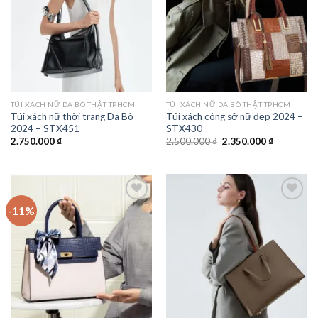
TÚI XÁCH NỮ DA BÒ THẬT TPHCM
TÚI XÁCH NỮ DA BÒ THẬT TPHCM
Túi xách nữ thời trang Da Bò
Túi xách công sở nữ đẹp 2024 –
2024 – STX451
STX430
Giá
Giá
2.750.000
₫
2.500.000
₫
2.350.000
₫
gốc
hiện
là:
tại
2.500.000 ₫.
là:
2.350.000 
-11%
Add to
Add to
wishlist
wishlist