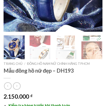
TRANG CHỦ
/
ĐỒNG HỒ NAM NỮ CHÍNH HÃNG TPHCM
Mẫu đồng hồ nữ đẹp – DH193
2.150.000
₫
Kiểm tra hàng trước khi thanh toán.