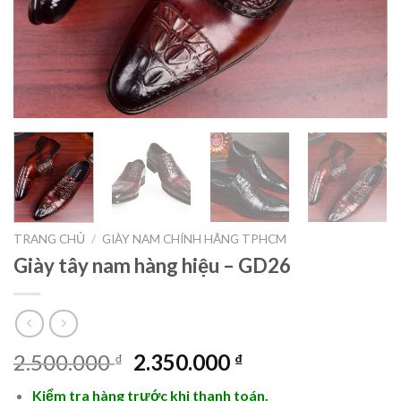
TRANG CHỦ
/
GIÀY NAM CHÍNH HÃNG TPHCM
Giày tây nam hàng hiệu – GD26
Giá
Giá
2.500.000
2.350.000
₫
₫
gốc
hiện
Kiểm tra hàng trước khi thanh toán.