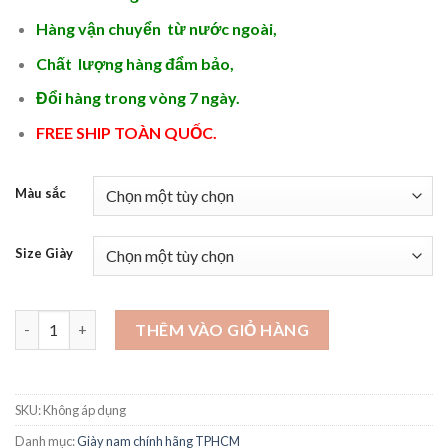
là:
tại
2.500.000 ₫.
là:
Hàng vận chuyển từ nước ngoài,
2.350.000 ₫.
Chất lượng hàng đẩm bảo,
Đổi hàng trong vòng 7 ngày.
FREE SHIP TOÀN QUỐC.
Màu sắc
Size Giày
Giày tây nam hàng hiệu - GD26 số lượng
THÊM VÀO GIỎ HÀNG
SKU:
Không áp dụng
Danh mục:
Giày nam chính hãng TPHCM