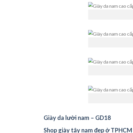
Giày da lười nam – GD18
Shop giày tây nam đẹp ở TPHCM 