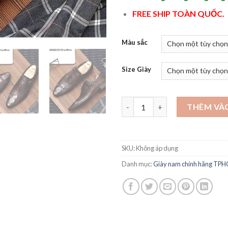
FREE SHIP TOÀN QUỐC.
Màu sắc
Size Giày
Giày da nam cao cấp - GD19 số
THÊM VÀ
SKU:
Không áp dụng
Danh mục:
Giày nam chính hãng TP