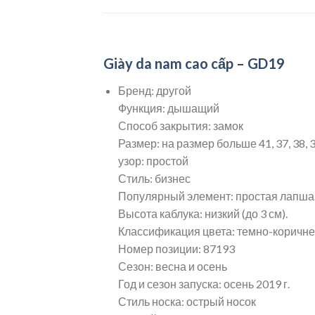
Giày da nam cao cấp – GD19
Бренд: другой
Функция: дышащий
Способ закрытия: замок
Размер: на размер больше 41, 37, 38, 39, 
узор: простой
Стиль: бизнес
Популярный элемент: простая лапша
Высота каблука: низкий (до 3 см).
Классификация цвета: темно-коричне
Номер позиции: 87193
Сезон: весна и осень
Год и сезон запуска: осень 2019 г.
Стиль носка: острый носок