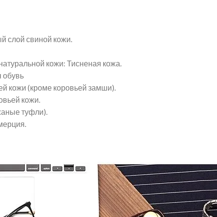
й слой свиной кожи.
натуральной кожи: Тисненая кожа.
я обувь
й кожи (кроме коровьей замши).
овьей кожи.
аные туфли).
мерция.