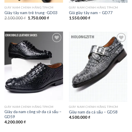
GIÀY NAM CHÍNH HÃNG TPHCM
GIÀY NAM CHÍNH HÃNG TPHCM
Giày tây nam trẻ trung -GD03
Giá giày tây nam – GD77
Giá
Giá
2.100.000
₫
1.750.000
₫
1.550.000
₫
gốc
hiện
là:
tại
2.100.000 ₫.
là:
1.750.000 ₫.
Add to
Add to
wishlist
wishlist
GIÀY NAM CHÍNH HÃNG TPHCM
GIÀY NAM CHÍNH HÃNG TPHCM
Giày da nam công sở da cá sấu –
Giày nam da cá sấu – GD58
GD59
4.500.000
₫
4.200.000
₫