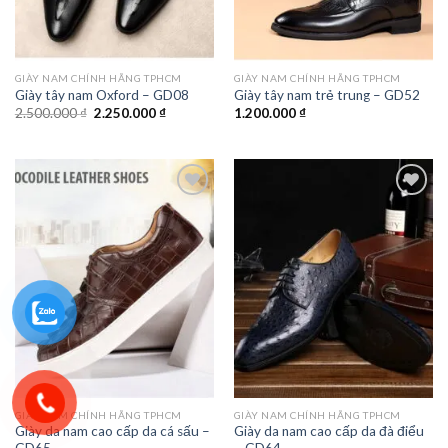
GIÀY NAM CHÍNH HÃNG TPHCM
GIÀY NAM CHÍNH HÃNG TPHCM
Giày tây nam Oxford – GD08
Giày tây nam trẻ trung – GD52
Giá
Giá
2.500.000
₫
2.250.000
₫
1.200.000
₫
gốc
hiện
là:
tại
2.500.000 ₫.
là:
2.250.000 ₫.
Add to
Add to
wishlist
wishlist
GIÀY NAM CHÍNH HÃNG TPHCM
GIÀY NAM CHÍNH HÃNG TPHCM
Giày da nam cao cấp da cá sấu –
Giày da nam cao cấp da đà điểu