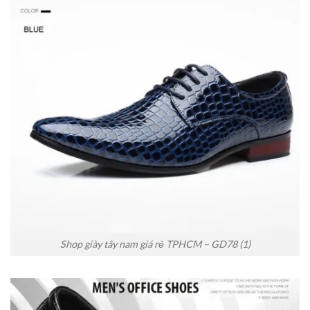
Shop giày tây nam giá rẻ TPHCM – GD78 (1)