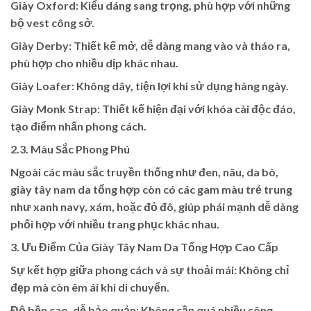
Giày Oxford: Kiểu dáng sang trọng, phù hợp với những
bộ vest công sở.
Giày Derby: Thiết kế mở, dễ dàng mang vào và tháo ra,
phù hợp cho nhiều dịp khác nhau.
Giày Loafer: Không dây, tiện lợi khi sử dụng hàng ngày.
Giày Monk Strap: Thiết kế hiện đại với khóa cài độc đáo,
tạo điểm nhấn phong cách.
2.3. Màu Sắc Phong Phú
Ngoài các màu sắc truyền thống như đen, nâu, da bò,
giày tây nam da tổng hợp còn có các gam màu trẻ trung
như xanh navy, xám, hoặc đỏ đô, giúp phái mạnh dễ dàng
phối hợp với nhiều trang phục khác nhau.
3. Ưu Điểm Của Giày Tây Nam Da Tổng Hợp Cao Cấp
Sự kết hợp giữa phong cách và sự thoải mái: Không chỉ
đẹp mà còn êm ái khi di chuyển.
Độ bền cao, dễ bảo quản: Không cần quá nhiều công