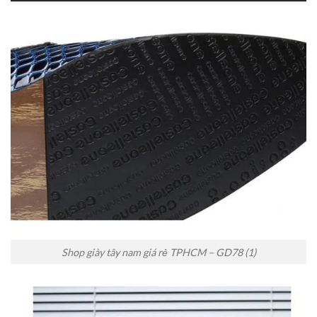
Shop giày tây nam giá rẻ TPHCM – GD78 (1)