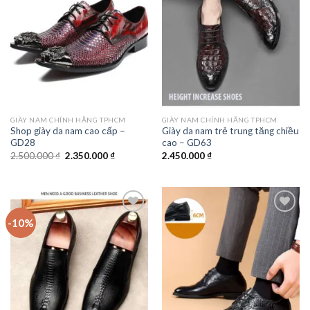
Add to
Add to
wishlist
wishlist
GIÀY NAM CHÍNH HÃNG TPHCM
GIÀY NAM CHÍNH HÃNG TPHCM
Shop giày da nam cao cấp –
Giày da nam trẻ trung tăng chiều
GD28
cao – GD63
Giá
Giá
2.500.000
₫
2.350.000
₫
2.450.000
₫
gốc
hiện
là:
tại
2.500.000 ₫.
là:
2.350.000 ₫.
-10%
Add to
Add to
wishlist
wishlist