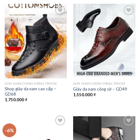
Add to
Add to
wishlist
wishlist
GIÀY NAM CHÍNH HÃNG TPHCM
GIÀY NAM CHÍNH HÃNG TPHCM
Shop giày da nam cao cấp –
Giày da nam công sở – GD49
GD68
1.550.000
₫
1.750.000
₫
-6%