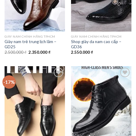
GIÀY NAM CHÍNH HÃNG TPHCM
GIÀY NAM CHÍNH HÃNG TPHCM
Giày nam trẻ trung lịch lãm –
Shop giày da nam cao cấp –
GD25
GD36
Giá
Giá
2.500.000
₫
2.350.000
₫
2.550.000
₫
gốc
hiện
là:
tại
2.500.000 ₫.
là:
2.350.000 ₫.
-17%
Add to
Add to
wishlist
wishlist