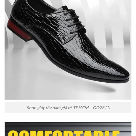
Shop giày tây nam giá rẻ TPHCM – GD78 (1)