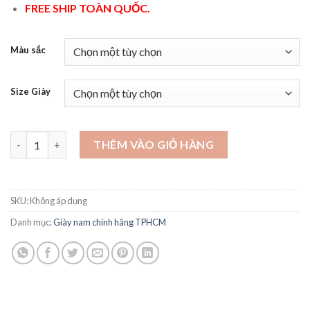
FREE SHIP TOÀN QUỐC.
Màu sắc
Size Giày
Giày tây nam cao cấp hàng hiệu - GD48 số lượng
THÊM VÀO GIỎ HÀNG
SKU:
Không áp dụng
Danh mục:
Giày nam chính hãng TPHCM