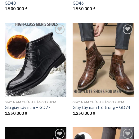
GD40
GD46
1.500.000
₫
1.550.000
₫
Add to
Add to
wishlist
wishlist
GIÀY NAM CHÍNH HÃNG TPHCM
GIÀY NAM CHÍNH HÃNG TPHCM
Giá giày tây nam – GD77
Giày tây nam trẻ trung – GD74
1.550.000
₫
1.250.000
₫