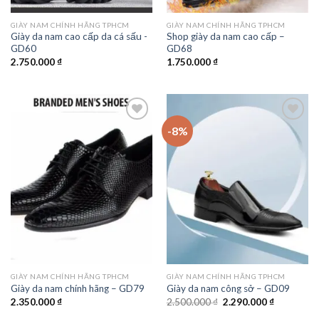
GIÀY NAM CHÍNH HÃNG TPHCM
GIÀY NAM CHÍNH HÃNG TPHCM
Giày da nam cao cấp da cá sấu -
Shop giày da nam cao cấp –
GD60
GD68
2.750.000
₫
1.750.000
₫
-8%
Add to
Add to
wishlist
wishlist
GIÀY NAM CHÍNH HÃNG TPHCM
GIÀY NAM CHÍNH HÃNG TPHCM
Giày da nam chính hãng – GD79
Giày da nam công sở – GD09
Giá
Giá
2.350.000
₫
2.500.000
₫
2.290.000
₫
gốc
hiện