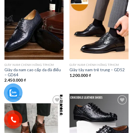
Add to
Add to
wishlist
wishlist
GIÀY NAM CHÍNH HÃNG TPHCM
GIÀY NAM CHÍNH HÃNG TPHCM
Giày da nam cao cấp da đà điểu
Giày tây nam trẻ trung – GD52
– GD64
1.200.000
₫
2.450.000
₫
Add to
Add to
wishlist
wishlist