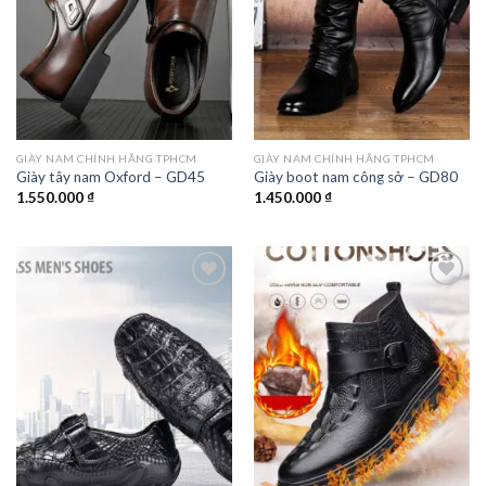
GIÀY NAM CHÍNH HÃNG TPHCM
GIÀY NAM CHÍNH HÃNG TPHCM
Giày tây nam Oxford – GD45
Giày boot nam công sở – GD80
1.550.000
₫
1.450.000
₫
Add to
Add to
wishlist
wishlist