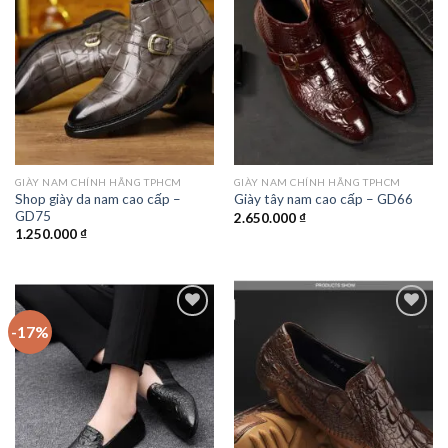
Add to
Add to
wishlist
wishlist
GIÀY NAM CHÍNH HÃNG TPHCM
GIÀY NAM CHÍNH HÃNG TPHCM
Shop giày da nam cao cấp –
Giày tây nam cao cấp – GD66
GD75
2.650.000
₫
1.250.000
₫
-17%
Add to
Add to
wishlist
wishlist