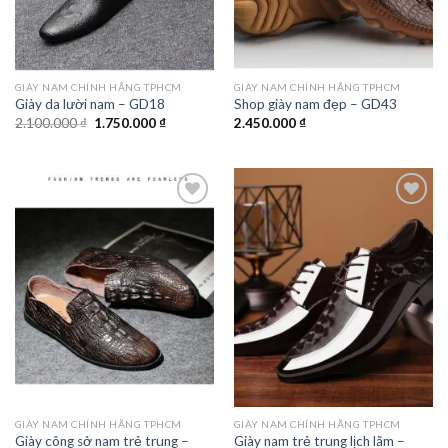
GIÀY NAM CHÍNH HÃNG TPHCM
GIÀY NAM CHÍNH HÃNG TPHCM
Giày da lười nam – GD18
Shop giày nam đẹp – GD43
Giá
Giá
2.100.000
₫
1.750.000
₫
2.450.000
₫
gốc
hiện
là:
tại
2.100.000 ₫.
là:
1.750.000 ₫.
Add to
Add to
wishlist
wishlist
GIÀY NAM CHÍNH HÃNG TPHCM
GIÀY NAM CHÍNH HÃNG TPHCM
Giày công sở nam trẻ trung –
Giày nam trẻ trung lịch lãm –