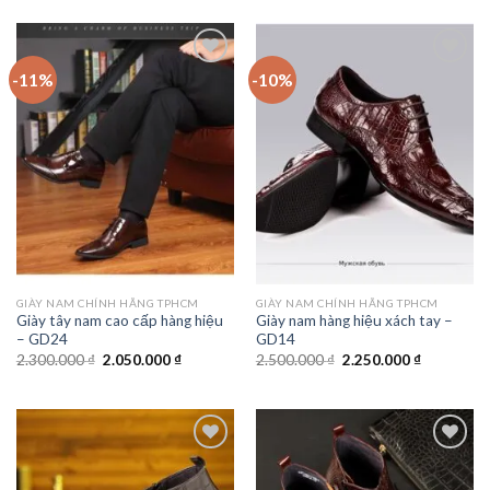
là:
tại
2.500.000 ₫.
là:
2.290.000 
-11%
-10%
Add to
Add to
wishlist
wishlist
GIÀY NAM CHÍNH HÃNG TPHCM
GIÀY NAM CHÍNH HÃNG TPHCM
Giày tây nam cao cấp hàng hiệu
Giày nam hàng hiệu xách tay –
– GD24
GD14
Giá
Giá
Giá
Giá
2.300.000
₫
2.050.000
₫
2.500.000
₫
2.250.000
₫
gốc
hiện
gốc
hiện
là:
tại
là:
tại
2.300.000 ₫.
là:
2.500.000 ₫.
là:
2.050.000 ₫.
2.250.000 