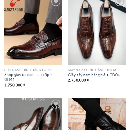
Add to
Add to
wishlist
wishlist
GIÀY NAM CHÍNH HÃNG TPHCM
GIÀY NAM CHÍNH HÃNG TPHCM
Shop giày da nam cao cấp –
Giày tây nam hàng hiệu-GD04
GD41
2.750.000
₫
1.750.000
₫
Add to
Add to
wishlist
wishlist