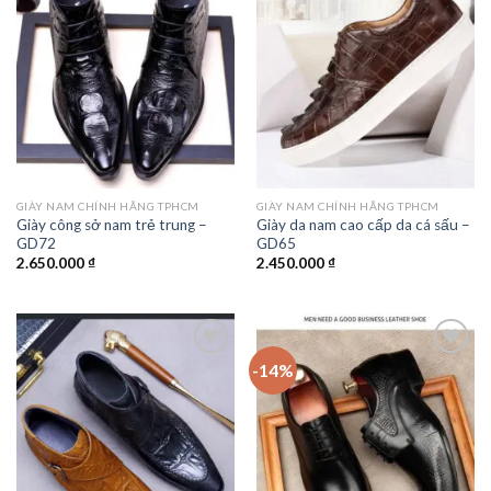
Add to
Add to
wishlist
wishlist
GIÀY NAM CHÍNH HÃNG TPHCM
GIÀY NAM CHÍNH HÃNG TPHCM
Giày công sở nam trẻ trung –
Giày da nam cao cấp da cá sấu –
GD72
GD65
2.650.000
₫
2.450.000
₫
-14%
Add to
Add to
wishlist
wishlist