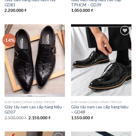
GD81
TPHCM – GD39
2.200.000
₫
1.050.000
₫
-14%
Add to
Add to
wishlist
wishlist
GIÀY NAM CHÍNH HÃNG TPHCM
GIÀY NAM CHÍNH HÃNG TPHCM
Giày tây nam cao cấp hàng hiệu -
Giày tây nam cao cấp hàng hiệu
GD07
– GD48
Giá
Giá
2.500.000
₫
2.150.000
₫
1.550.000
₫
gốc
hiện
là:
tại
2.500.000 ₫.
là:
2.150.000 ₫.