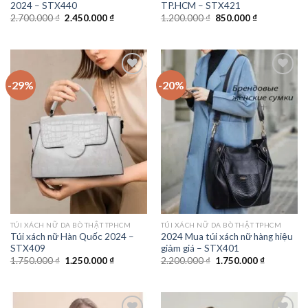
2024 – STX440
TP.HCM – STX421
Giá
Giá
Giá
Giá
2.700.000
₫
2.450.000
₫
1.200.000
₫
850.000
₫
gốc
hiện
gốc
hiện
là:
tại
là:
tại
2.700.000 ₫.
là:
1.200.000 ₫.
là:
2.450.000 ₫.
850.000 ₫.
-29%
-20%
Add to
Add to
wishlist
wishlist
TÚI XÁCH NỮ DA BÒ THẬT TPHCM
TÚI XÁCH NỮ DA BÒ THẬT TPHCM
Túi xách nữ Hàn Quốc 2024 –
2024 Mua túi xách nữ hàng hiệu
STX409
giảm giá – STX401
Giá
Giá
Giá
Giá
1.750.000
₫
1.250.000
₫
2.200.000
₫
1.750.000
₫
gốc
hiện
gốc
hiện
là:
tại
là:
tại
1.750.000 ₫.
là:
2.200.000 ₫.
là:
1.250.000 ₫.
1.750.000 