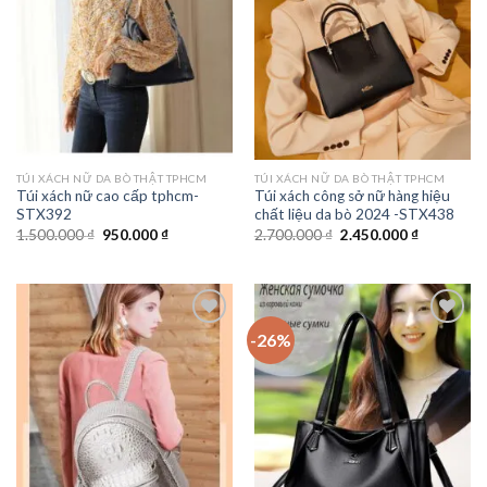
wishlist
wishlist
TÚI XÁCH NỮ DA BÒ THẬT TPHCM
TÚI XÁCH NỮ DA BÒ THẬT TPHCM
Túi xách nữ cao cấp tphcm-
Túi xách công sở nữ hàng hiệu
STX392
chất liệu da bò 2024 -STX438
Giá
Giá
Giá
Giá
1.500.000
₫
950.000
₫
2.700.000
₫
2.450.000
₫
gốc
hiện
gốc
hiện
là:
tại
là:
tại
1.500.000 ₫.
là:
2.700.000 ₫.
là:
950.000 ₫.
2.450.000 
-26%
Add to
Add to
wishlist
wishlist