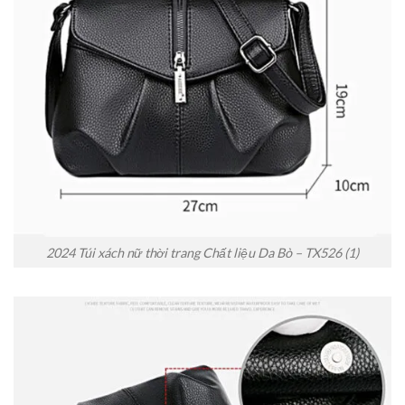
2024 Túi xách nữ thời trang Chất liệu Da Bò – TX526 (1)