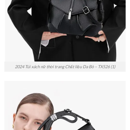
2024 Túi xách nữ thời trang Chất liệu Da Bò – TX526 (1)