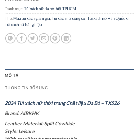
Danh mục:
Túi xách nữ da bò thật TPHCM
Thẻ:
Mua túi xách giảm giá
,
Túi xách nữ công sở
,
Túi xách nữ Hàn Quốc xin
,
Túi xách nữ hàng hiệu
MÔ TẢ
THÔNG TIN BỔ SUNG
2024 Túi xách nữ thời trang Chất liệu Da Bò – TX526
Brand: AIBKHK
Leather Material: Split Cowhide
Style: Leisure
With or without a mezzanine: No