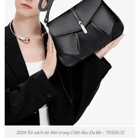
2024 Túi xách nữ thời trang Chất liệu Da Bò – TX526 (1)