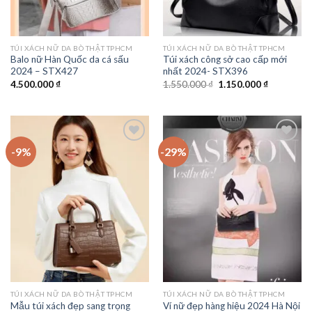
TÚI XÁCH NỮ DA BÒ THẬT TPHCM
TÚI XÁCH NỮ DA BÒ THẬT TPHCM
Balo nữ Hàn Quốc da cá sấu
Túi xách công sở cao cấp mới
2024 – STX427
nhất 2024- STX396
Giá
Giá
4.500.000
₫
1.550.000
₫
1.150.000
₫
gốc
hiện
là:
tại
1.550.000 ₫.
là:
1.150.000 
-9%
-29%
Add to
Add to
wishlist
wishlist
TÚI XÁCH NỮ DA BÒ THẬT TPHCM
TÚI XÁCH NỮ DA BÒ THẬT TPHCM
Mẫu túi xách đẹp sang trọng
Ví nữ đẹp hàng hiệu 2024 Hà Nội