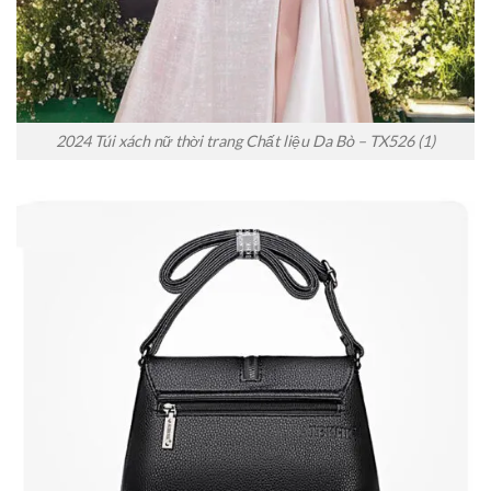
2024 Túi xách nữ thời trang Chất liệu Da Bò – TX526 (1)