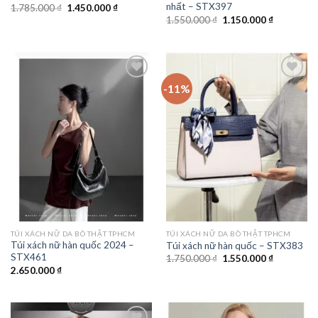
nhất – STX397
Giá
Giá
1.785.000
₫
1.450.000
₫
gốc
hiện
Giá
Giá
1.550.000
₫
1.150.000
₫
là:
tại
gốc
hiện
1.785.000 ₫.
là:
là:
tại
1.450.000 ₫.
1.550.000 ₫.
là:
1.150.000 
-11%
Add to
Add to
wishlist
wishlist
TÚI XÁCH NỮ DA BÒ THẬT TPHCM
TÚI XÁCH NỮ DA BÒ THẬT TPHCM
Túi xách nữ hàn quốc 2024 –
Túi xách nữ hàn quốc – STX383
STX461
Giá
Giá
1.750.000
₫
1.550.000
₫
gốc
hiện
2.650.000
₫
là:
tại
1.750.000 ₫.
là:
1.550.000 