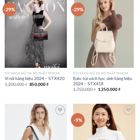
-29%
-29%
Add to
Add to
wishlist
wishlist
TÚI XÁCH NỮ DA BÒ THẬT TPHCM
TÚI XÁCH NỮ DA BÒ THẬT TPHCM
Balo túi xách học sinh hàng hiệu
Ví nữ hàng hiệu 2024 – STX420
2024 – STX418
Giá
Giá
1.200.000
₫
850.000
₫
gốc
hiện
Giá
Giá
1.750.000
₫
1.250.000
₫
là:
tại
gốc
hiện
1.200.000 ₫.
là:
là:
tại
850.000 ₫.
1.750.000 ₫.
là:
1.250.000 
-9%
Add to
Add to
wishlist
wishlist