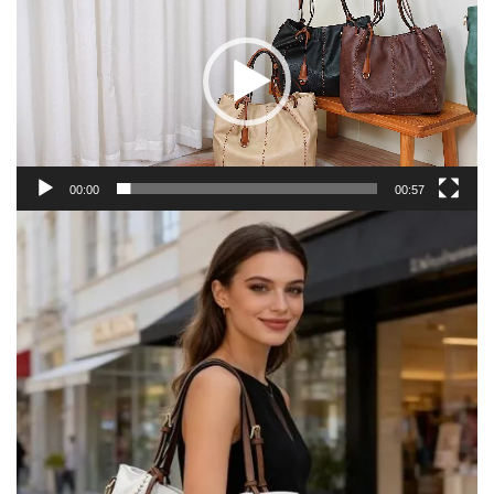
Video
00:00
00:57