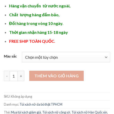
2.250.000 ₫.
là:
Hàng vận chuyển từ nước ngoài,
2.150.000 ₫.
Chất lượng hàng đẩm bảo,
Đổi hàng trong vòng 10 ngày.
Thời gian nhận hàng 15-18 ngày
FREE SHIP TOÀN QUỐC.
Màu sắc
Túi xách công sở nữ hàng hiệu - TX627 số lượng
THÊM VÀO GIỎ HÀNG
SKU:
Không áp dụng
Danh mục:
Túi xách nữ da bò thật TPHCM
Thẻ:
Mua túi xách giảm giá
,
Túi xách nữ công sở
,
Túi xách nữ Hàn Quốc xin
,