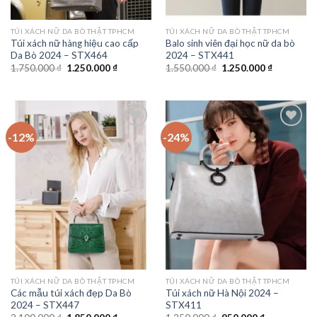
TÚI XÁCH NỮ DA BÒ THẬT TPHCM
TÚI XÁCH NỮ DA BÒ THẬT TPHCM
Túi xách nữ hàng hiệu cao cấp
Balo sinh viên đại học nữ da bò
Da Bò 2024 – STX464
2024 – STX441
Giá
Giá
Giá
Giá
1.750.000
₫
1.250.000
₫
1.550.000
₫
1.250.000
₫
gốc
hiện
gốc
hiện
là:
tại
là:
tại
1.750.000 ₫.
là:
1.550.000 ₫.
là:
1.250.000 ₫.
1.250.000 
-12%
-24%
Add to
Add to
wishlist
wishlist
TÚI XÁCH NỮ DA BÒ THẬT TPHCM
TÚI XÁCH NỮ DA BÒ THẬT TPHCM
Các mẫu túi xách đẹp Da Bò
Túi xách nữ Hà Nội 2024 –
2024 – STX447
STX411