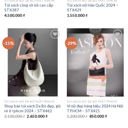
TÚI XÁCH NỮ DA BÒ THẬT TPHCM
TÚI XÁCH NỮ DA BÒ THẬT TPHCM
Túi xách công sở nữ cao cấp-
Túi xách nữ Hàn Quốc 2024 –
STX387
STX429
4.500.000
₫
1.550.000
₫
-15%
-29%
Add to
Add to
wishlist
wishlist
TÚI XÁCH NỮ DA BÒ THẬT TPHCM
TÚI XÁCH NỮ DA BÒ THẬT TPHCM
Shop bán túi xách Da Bò đẹp, giá
Ví nữ đẹp hàng hiệu 2024 Hà Nội
rẻ ở tphcm 2024 – STX462
TP.HCM – STX421
Giá
Giá
Giá
Giá
3.100.000
₫
2.650.000
₫
1.200.000
₫
850.000
₫
gốc
hiện
gốc
hiện
là:
tại
là:
tại
3.100.000 ₫.
là:
1.200.000 ₫.
là: