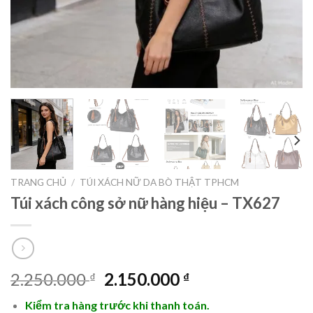
TRANG CHỦ
/
TÚI XÁCH NỮ DA BÒ THẬT TPHCM
Túi xách công sở nữ hàng hiệu – TX627
Giá
Giá
2.250.000
2.150.000
₫
₫
gốc
hiện
Kiểm tra hàng trước khi thanh toán.
là:
tại