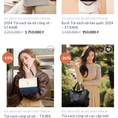
TÚI XÁCH NỮ DA BÒ THẬT TPHCM
TÚI XÁCH NỮ DA BÒ THẬT TPHCM
2024 Túi xách da nữ công sở –
Ba lô Túi xách nữ hàn quốc 2024
STX408
– STX400
Giá
Giá
Giá
Giá
2.250.000
₫
1.750.000
₫
1.550.000
₫
950.000
₫
gốc
hiện
gốc
hiện
là:
tại
là:
tại
2.250.000 ₫.
là:
1.550.000 ₫.
là:
1.750.000 ₫.
950.000 ₫.
-19%
-26%
Add to
Add to
wishlist
wishlist
TÚI XÁCH NỮ DA BÒ THẬT TPHCM
TÚI XÁCH NỮ DA BÒ THẬT TPHCM
Túi xách công sở cao cấp mới
Túi xách công sở nữ – TX384