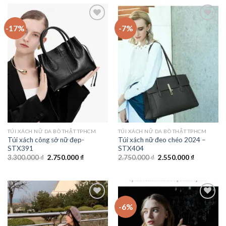
2.650.000 ₫.
850.000 ₫.
-17%
-7%
Add to
Add to
wishlist
wishlist
TÚI XÁCH NỮ DA BÒ THẬT TPHCM
TÚI XÁCH NỮ DA BÒ THẬT TPHCM
Túi xách công sở nữ đẹp-
Túi xách nữ đeo chéo 2024 –
STX391
STX404
Giá
Giá
Giá
Giá
3.300.000
₫
2.750.000
₫
2.750.000
₫
2.550.000
₫
gốc
hiện
gốc
hiện
là:
tại
là:
tại
3.300.000 ₫.
là:
2.750.000 ₫.
là:
2.750.000 ₫.
2.550.000 
-6%
Add to
Add to