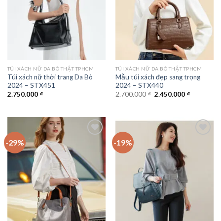
TÚI XÁCH NỮ DA BÒ THẬT TPHCM
TÚI XÁCH NỮ DA BÒ THẬT TPHCM
Túi xách nữ thời trang Da Bò
Mẫu túi xách đẹp sang trọng
2024 – STX451
2024 – STX440
Giá
Giá
2.750.000
₫
2.700.000
₫
2.450.000
₫
gốc
hiện
là:
tại
2.700.000 ₫.
là:
2.450.000 
-29%
-19%
Add to
Add to
wishlist
wishlist