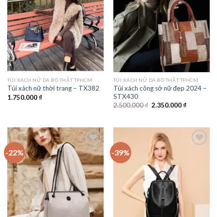
wishlist
wishlist
TÚI XÁCH NỮ DA BÒ THẬT TPHCM
TÚI XÁCH NỮ DA BÒ THẬT TPHCM
Túi xách công sở nữ đẹp 2024 –
Túi xách nữ thời trang – TX382
STX430
1.750.000
₫
Giá
Giá
2.500.000
₫
2.350.000
₫
gốc
hiện
là:
tại
2.500.000 ₫.
là:
2.350.000 
-22%
-39%
Add to
Add to
wishlist
wishlist