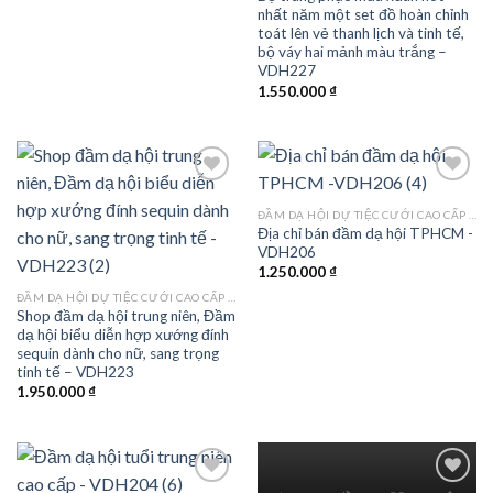
nhất năm một set đồ hoàn chỉnh
toát lên vẻ thanh lịch và tinh tế,
bộ váy hai mảnh màu trắng –
VDH227
1.550.000
₫
ĐẦM DẠ HỘI DỰ TIỆC CƯỚI CAO CẤP TPHCM
Địa chỉ bán đầm dạ hội TPHCM -
Add to
Add to
VDH206
wishlist
wishlist
1.250.000
₫
ĐẦM DẠ HỘI DỰ TIỆC CƯỚI CAO CẤP TPHCM
Shop đầm dạ hội trung niên, Đầm
dạ hội biểu diễn hợp xướng đính
sequin dành cho nữ, sang trọng
tinh tế – VDH223
1.950.000
₫