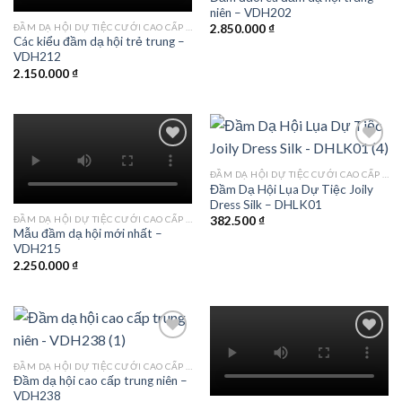
niên – VDH202
wishlist
wishlist
ĐẦM DẠ HỘI DỰ TIỆC CƯỚI CAO CẤP TPHCM
2.850.000
₫
Các kiểu đầm dạ hội trẻ trung –
VDH212
2.150.000
₫
ĐẦM DẠ HỘI DỰ TIỆC CƯỚI CAO CẤP TPHCM
Đầm Dạ Hội Lụa Dự Tiệc Joily
Add to
Add to
Dress Silk – DHLK01
wishlist
wishlist
ĐẦM DẠ HỘI DỰ TIỆC CƯỚI CAO CẤP TPHCM
382.500
₫
Mẫu đầm dạ hội mới nhất –
VDH215
2.250.000
₫
ĐẦM DẠ HỘI DỰ TIỆC CƯỚI CAO CẤP TPHCM
Đầm dạ hội cao cấp trung niên –
Add to
Add to
VDH238
wishlist
wishlist