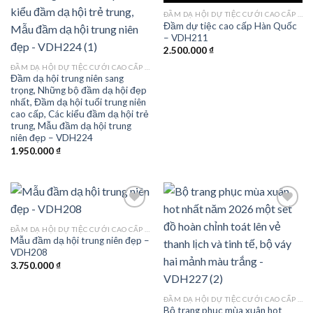
wishlist
wishlist
ĐẦM DẠ HỘI DỰ TIỆC CƯỚI CAO CẤP TPHCM
Đầm dự tiệc cao cấp Hàn Quốc
– VDH211
2.500.000
₫
ĐẦM DẠ HỘI DỰ TIỆC CƯỚI CAO CẤP TPHCM
Đầm dạ hội trung niên sang
trọng, Những bộ đầm dạ hội đẹp
nhất, Đầm dạ hội tuổi trung niên
cao cấp, Các kiểu đầm dạ hội trẻ
trung, Mẫu đầm dạ hội trung
niên đẹp – VDH224
1.950.000
₫
ĐẦM DẠ HỘI DỰ TIỆC CƯỚI CAO CẤP TPHCM
Mẫu đầm dạ hội trung niên đẹp –
Add to
Add to
VDH208
wishlist
wishlist
3.750.000
₫
ĐẦM DẠ HỘI DỰ TIỆC CƯỚI CAO CẤP TPHCM
Bộ trang phục mùa xuân hot