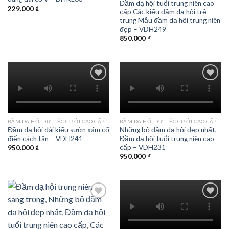
Đầm dạ hội tuổi trung niên cao
229.000
₫
cấp Các kiểu đầm dạ hội trẻ
trung Mẫu đầm dạ hội trung niên
đẹp – VDH249
850.000
₫
Add to
Add to
wishlist
wishlist
ĐẦM DẠ HỘI DỰ TIỆC CƯỚI CAO CẤP TPHCM
ĐẦM DẠ HỘI DỰ TIỆC CƯỚI CAO CẤP TPHCM
Đầm dạ hội dài kiểu sườn xám cổ
Những bộ đầm dạ hội đẹp nhất,
điển cách tân – VDH241
Đầm dạ hội tuổi trung niên cao
cấp – VDH231
950.000
₫
950.000
₫
Add to
Add to