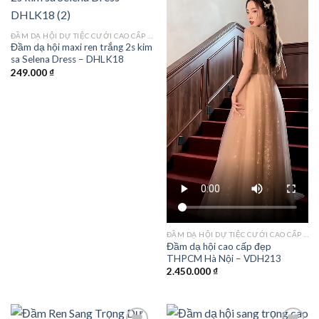
Add to
Add to
ĐẦM DẠ HỘI DỰ TIỆC CƯỚI CAO CẤP TPHCM
wishlist
wishlist
Đầm dạ hội maxi ren trắng 2s kim
sa Selena Dress – DHLK18
249.000
₫
ĐẦM DẠ HỘI DỰ TIỆC CƯỚI CAO CẤP TPHCM
Đầm dạ hội cao cấp đẹp
THPCM Hà Nội – VDH213
2.450.000
₫