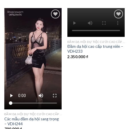
Add to
Add to
wishlist
wishlist
ĐẦM DẠ HỘI DỰ TIỆC CƯỚI CAO CẤP TPHCM
Đầm dạ hội cao cấp trung niên –
VDH233
2.350.000
₫
ĐẦM DẠ HỘI DỰ TIỆC CƯỚI CAO CẤP TPHCM
Các mẫu đầm dạ hội sang trọng
– VDH244