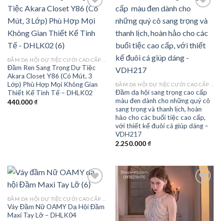
Add to
Add to
wishlist
wishlist
ĐẦM DẠ HỘI DỰ TIỆC CƯỚI CAO CẤP TPHCM
Đầm Ren Sang Trọng Dự Tiệc
Akara Closet Y86 (Có Mút, 3
Lớp) Phù Hợp Mọi Không Gian
ĐẦM DẠ HỘI DỰ TIỆC CƯỚI CAO CẤP TPHCM
Đầm dạ hội sang trọng cao cấp
Thiết Kế Tinh Tế – DHLK02
màu đen dành cho những quý cô
440.000
₫
sang trọng và thanh lịch, hoàn
hảo cho các buổi tiệc cao cấp,
với thiết kế đuôi cá giúp dáng –
VDH217
2.250.000
₫
ĐẦM DẠ HỘI DỰ TIỆC CƯỚI CAO CẤP TPHCM
Váy Đầm Nữ OAMY Dạ Hội Đầm
Add to
Add to
Maxi Tay Lỡ – DHLK04
wishlist
wishlist