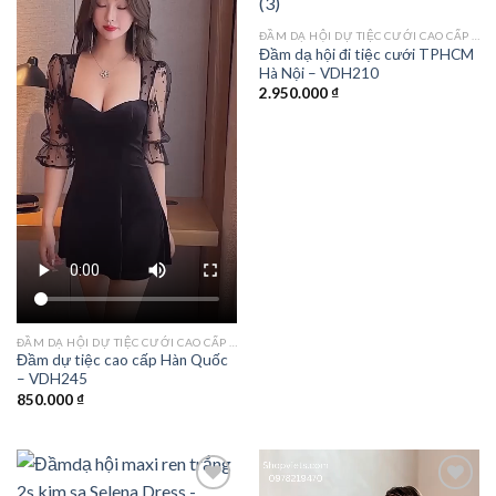
Add to
Add to
ĐẦM DẠ HỘI DỰ TIỆC CƯỚI CAO CẤP TPHCM
wishlist
wishlist
Đầm dạ hội đi tiệc cưới TPHCM
Hà Nội – VDH210
2.950.000
₫
ĐẦM DẠ HỘI DỰ TIỆC CƯỚI CAO CẤP TPHCM
Đầm dự tiệc cao cấp Hàn Quốc
– VDH245
850.000
₫