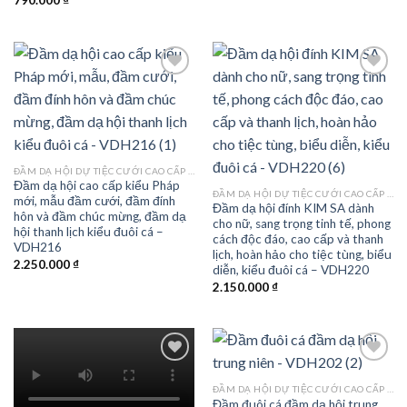
790.000
₫
Add to
Add to
wishlist
wishlist
ĐẦM DẠ HỘI DỰ TIỆC CƯỚI CAO CẤP TPHCM
Đầm dạ hội cao cấp kiểu Pháp
ĐẦM DẠ HỘI DỰ TIỆC CƯỚI CAO CẤP TPHCM
mới, mẫu đầm cưới, đầm đính
Đầm dạ hội đính KIM SA dành
hôn và đầm chúc mừng, đầm dạ
cho nữ, sang trọng tinh tế, phong
hội thanh lịch kiểu đuôi cá –
cách độc đáo, cao cấp và thanh
VDH216
lịch, hoàn hảo cho tiệc tùng, biểu
2.250.000
₫
diễn, kiểu đuôi cá – VDH220
2.150.000
₫
ĐẦM DẠ HỘI DỰ TIỆC CƯỚI CAO CẤP TPHCM
Đầm đuôi cá đầm dạ hội trung
Add to
Add to