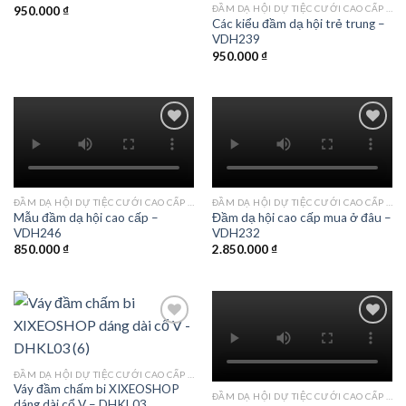
ĐẦM DẠ HỘI DỰ TIỆC CƯỚI CAO CẤP TPHCM
950.000
₫
Các kiểu đầm dạ hội trẻ trung –
VDH239
950.000
₫
Add to
Add to
wishlist
wishlist
ĐẦM DẠ HỘI DỰ TIỆC CƯỚI CAO CẤP TPHCM
ĐẦM DẠ HỘI DỰ TIỆC CƯỚI CAO CẤP TPHCM
Mẫu đầm dạ hội cao cấp –
Đầm dạ hội cao cấp mua ở đâu –
VDH246
VDH232
850.000
₫
2.850.000
₫
Add to
Add to
ĐẦM DẠ HỘI DỰ TIỆC CƯỚI CAO CẤP TPHCM
wishlist
wishlist
Váy đầm chấm bi XIXEOSHOP
ĐẦM DẠ HỘI DỰ TIỆC CƯỚI CAO CẤP TPHCM
dáng dài cổ V – DHKL03