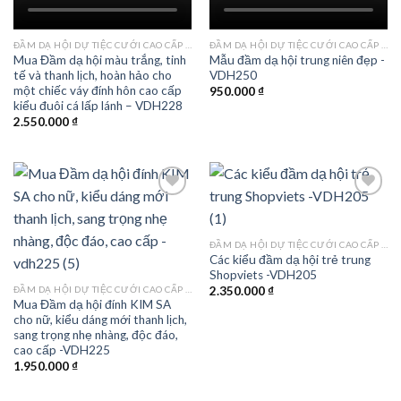
Add to
Add to
wishlist
wishlist
ĐẦM DẠ HỘI DỰ TIỆC CƯỚI CAO CẤP TPHCM
ĐẦM DẠ HỘI DỰ TIỆC CƯỚI CAO CẤP TPHCM
Mua Đầm dạ hội màu trắng, tinh
Mẫu đầm dạ hội trung niên đẹp -
tế và thanh lịch, hoàn hảo cho
VDH250
một chiếc váy đính hôn cao cấp
950.000
₫
kiểu đuôi cá lấp lánh – VDH228
2.550.000
₫
Add to
Add to
ĐẦM DẠ HỘI DỰ TIỆC CƯỚI CAO CẤP TPHCM
wishlist
wishlist
Các kiểu đầm dạ hội trẻ trung
Shopviets -VDH205
ĐẦM DẠ HỘI DỰ TIỆC CƯỚI CAO CẤP TPHCM
2.350.000
₫
Mua Đầm dạ hội đính KIM SA
cho nữ, kiểu dáng mới thanh lịch,
sang trọng nhẹ nhàng, độc đáo,
cao cấp -VDH225
1.950.000
₫