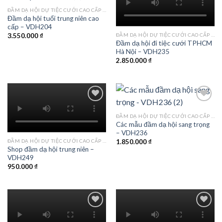
ĐẦM DẠ HỘI DỰ TIỆC CƯỚI CAO CẤP TPHCM
Đầm dạ hội tuổi trung niên cao
Add to
Add to
cấp – VDH204
wishlist
wishlist
ĐẦM DẠ HỘI DỰ TIỆC CƯỚI CAO CẤP TPHCM
3.550.000
₫
Đầm dạ hội đi tiệc cưới TPHCM
Hà Nội – VDH235
2.850.000
₫
ĐẦM DẠ HỘI DỰ TIỆC CƯỚI CAO CẤP TPHCM
Các mẫu đầm dạ hội sang trọng
Add to
Add to
– VDH236
wishlist
wishlist
ĐẦM DẠ HỘI DỰ TIỆC CƯỚI CAO CẤP TPHCM
1.850.000
₫
Shop đầm dạ hội trung niên –
VDH249
950.000
₫