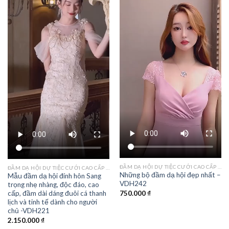
Add to
Add to
wishlist
wishlist
ĐẦM DẠ HỘI DỰ TIỆC CƯỚI CAO CẤP TPHCM
ĐẦM DẠ HỘI DỰ TIỆC CƯỚI CAO CẤP TPHCM
Những bộ đầm dạ hội đẹp nhất –
Mẫu đầm dạ hội đính hôn Sang
VDH242
trọng nhẹ nhàng, độc đáo, cao
750.000
₫
cấp, đầm dài dáng đuôi cá thanh
lịch và tinh tế dành cho người
chủ -VDH221
2.150.000
₫