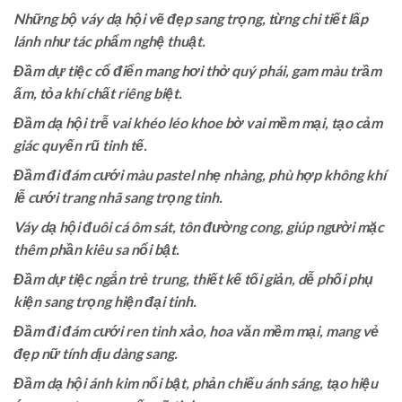
Những bộ váy dạ hội vẽ đẹp sang trọng, từng chi tiết lấp
lánh như tác phẩm nghệ thuật.
Đầm dự tiệc cổ điển mang hơi thở quý phái, gam màu trầm
ấm, tỏa khí chất riêng biệt.
Đầm dạ hội trễ vai khéo léo khoe bờ vai mềm mại, tạo cảm
giác quyến rũ tinh tế.
Đầm đi đám cưới màu pastel nhẹ nhàng, phù hợp không khí
lễ cưới trang nhã sang trọng tinh.
Váy dạ hội đuôi cá ôm sát, tôn đường cong, giúp người mặc
thêm phần kiêu sa nổi bật.
Đầm dự tiệc ngắn trẻ trung, thiết kế tối giản, dễ phối phụ
kiện sang trọng hiện đại tinh.
Đầm đi đám cưới ren tinh xảo, hoa văn mềm mại, mang vẻ
đẹp nữ tính dịu dàng sang.
Đầm dạ hội ánh kim nổi bật, phản chiếu ánh sáng, tạo hiệu