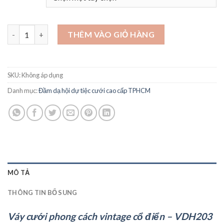
Váy cưới phong cách vintage cổ điển - VDH203 số lượng
THÊM VÀO GIỎ HÀNG
SKU:
Không áp dụng
Danh mục:
Đầm dạ hội dự tiệc cưới cao cấp TPHCM
MÔ TẢ
THÔNG TIN BỔ SUNG
Váy cưới phong cách vintage cổ điển – VDH203