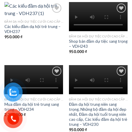
ĐẦM DẠ HỘI DỰ TIỆC CƯỚI CAO CẤP TPHCM
Các kiểu đầm dạ hội trẻ trung –
Add to
Add to
VDH237
wishlist
wishlist
ĐẦM DẠ HỘI DỰ TIỆC CƯỚI CAO CẤP TPHCM
950.000
₫
Shop bán đầm dự tiệc sang trọng
– VDH243
950.000
₫
Add to
Add to
wishlist
wishlist
ĐẦM DẠ HỘI DỰ TIỆC CƯỚI CAO CẤP TPHCM
ĐẦM DẠ HỘI DỰ TIỆC CƯỚI CAO CẤP TPHCM
Mua đầm dạ hội trẻ trung sang
Đầm dạ hội trung niên sang
trọng – VDH234
trọng, Những bộ đầm dạ hội đẹp
nhất, Đầm dạ hội tuổi trung niên
2.350.000
₫
cao cấp, Các kiểu đầm dạ hội trẻ
trung – VDH230
950.000
₫