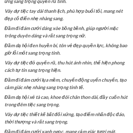
ứng sang trọng quyến rũ tinh.
Váy dự tiệc tay dài thanh lịch, phù hợp buổi tối, mang nét
đẹp cổ điển nhẹ nhàng sang.
Đầm đi đám cưới dáng xòe bồng bềnh, giúp người mặc
trông duyên dáng và rất sang trọng nữ.
Đầm dạ hội đen huyền bí, tôn vẻ đẹp quyền lực, không bao
giờ lỗi mốt sang trọng tinh.
Váy dự tiệc đỏ quyến rũ, thu hút ánh nhìn, thể hiện phong
cách tự tin sang trọng hiện.
Đầm đi đám cưới lụa mềm, chuyển động uyển chuyển, tạo
cảm giác nhẹ nhàng sang trọng tinh tế.
Đầm dạ hội xẻ tà cao, khoe đôi chân thon dài, đầy cuốn hút
trong đêm tiệc sang trọng.
Váy dự tiệc thiết kế bất đối xứng, tạo điểm nhấn độc đáo,
thời thượng và rất sang trọng.
Đầm đi đám cưới xanh ngọc, mang cảm giác tươi mát,