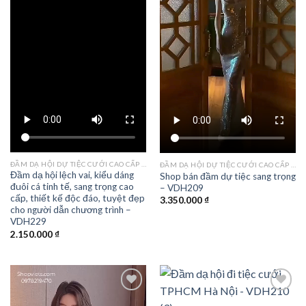
ĐẦM DẠ HỘI DỰ TIỆC CƯỚI CAO CẤP TPHCM
ĐẦM DẠ HỘI DỰ TIỆC CƯỚI CAO CẤP TPHCM
Đầm dạ hội lệch vai, kiểu dáng
Shop bán đầm dự tiệc sang trọng
đuôi cá tinh tế, sang trọng cao
– VDH209
cấp, thiết kế độc đáo, tuyệt đẹp
3.350.000
₫
cho người dẫn chương trình –
VDH229
2.150.000
₫