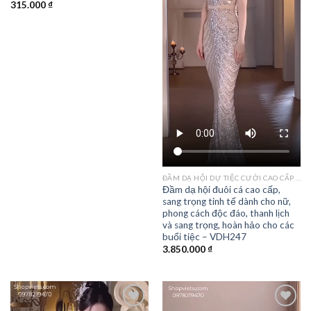
315.000
₫
ĐẦM DẠ HỘI DỰ TIỆC CƯỚI CAO CẤP TPHCM
Đầm dạ hội đuôi cá cao cấp,
sang trọng tinh tế dành cho nữ,
phong cách độc đáo, thanh lịch
và sang trọng, hoàn hảo cho các
buổi tiệc – VDH247
3.850.000
₫