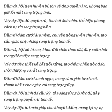
Đầm dạ hội đen huyền bí, tôn vẻ đẹp quyền lực, không bao
giờ lỗi mốt sang trọng tinh.
Váy dự tiệc đỏ quyến rũ, thu hút ánh nhìn, thể hiện phong
cách tự tin sang trọng hiện.
Đầm đi đám cưới lụa mềm, chuyển động uyển chuyển, tạo
cảm giác nhẹ nhàng sang trọng tinh tế.
Đầm dạ hội xẻ tà cao, khoe đôi chân thon dài, đầy cuốn hút
trong đêm tiệc sang trọng.
Váy dự tiệc thiết kế bất đối xứng, tạo điểm nhấn độc đáo,
thời thượng và rất sang trọng.
Đầm đi đám cưới xanh ngọc, mang cảm giác tươi mát,
thanh khiết cho ngày vui sang trọng đẹp.
Đầm dạ hội đính đá cầu kỳ, tỏa sáng từng bước đi, đầy
sang trọng quyến rũ tinh tế.
Váy dự tiệc tối màu giúp che khuyết điểm, mang lại sự tự