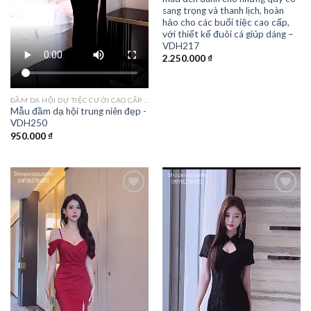
sang trọng và thanh lịch, hoàn
hảo cho các buổi tiệc cao cấp,
với thiết kế đuôi cá giúp dáng –
VDH217
2.250.000
₫
ĐẦM DẠ HỘI DỰ TIỆC CƯỚI CAO CẤP TPHCM
Mẫu đầm dạ hội trung niên đẹp -
VDH250
950.000
₫
Add to
Add to
wishlist
wishlist