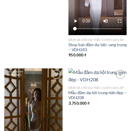
ĐẦM DẠ HỘI DỰ TIỆC CƯỚI CAO CẤP TPHCM
Shop bán đầm dự tiệc sang trọng
– VDH243
950.000
₫
ĐẦM DẠ HỘI DỰ TIỆC CƯỚI CAO CẤP TPHCM
Mẫu đầm dạ hội trung niên đẹp –
Add to
Add to
VDH208
wishlist
wishlist
3.750.000
₫