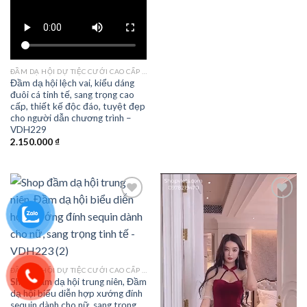
ĐẦM DẠ HỘI DỰ TIỆC CƯỚI CAO CẤP TPHCM
Đầm dạ hội lệch vai, kiểu dáng
đuôi cá tinh tế, sang trọng cao
cấp, thiết kế độc đáo, tuyệt đẹp
cho người dẫn chương trình –
VDH229
2.150.000
₫
Add to
Add to
wishlist
wishlist
ĐẦM DẠ HỘI DỰ TIỆC CƯỚI CAO CẤP TPHCM
Shop đầm dạ hội trung niên, Đầm
dạ hội biểu diễn hợp xướng đính
sequin dành cho nữ, sang trọng