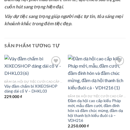
cuốn hút sang trọng hiện đại.
Váy dự tiệc sang trọng giúp người mặc tự tin, tỏa sáng mọi
khoảnh khắc trong đêm tiệc đẹp.
SẢN PHẨM TƯƠNG TỰ
Add to
Add to
ĐẦM DẠ HỘI DỰ TIỆC CƯỚI CAO CẤP TPHCM
wishlist
wishlist
Váy đầm chấm bi XIXEOSHOP
dáng dài cổ V – DHKL03
ĐẦM DẠ HỘI DỰ TIỆC CƯỚI CAO CẤP TPHCM
229.000
₫
Đầm dạ hội cao cấp kiểu Pháp
mới, mẫu đầm cưới, đầm đính
hôn và đầm chúc mừng, đầm dạ
hội thanh lịch kiểu đuôi cá –
VDH216
2.250.000
₫