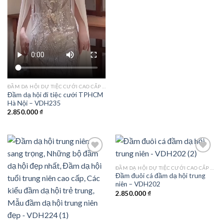
ĐẦM DẠ HỘI DỰ TIỆC CƯỚI CAO CẤP TPHCM
Đầm dạ hội đi tiệc cưới TPHCM
Hà Nội – VDH235
2.850.000
₫
ĐẦM DẠ HỘI DỰ TIỆC CƯỚI CAO CẤP TPHCM
Đầm đuôi cá đầm dạ hội trung
Add to
Add to
niên – VDH202
wishlist
wishlist
2.850.000
₫