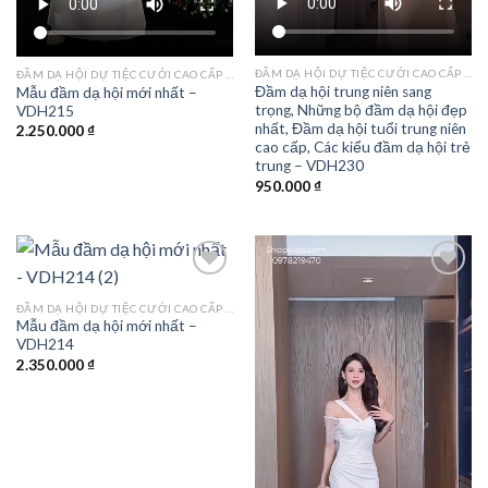
ĐẦM DẠ HỘI DỰ TIỆC CƯỚI CAO CẤP TPHCM
ĐẦM DẠ HỘI DỰ TIỆC CƯỚI CAO CẤP TPHCM
Đầm dạ hội trung niên sang
Mẫu đầm dạ hội mới nhất –
trọng, Những bộ đầm dạ hội đẹp
VDH215
nhất, Đầm dạ hội tuổi trung niên
2.250.000
₫
cao cấp, Các kiểu đầm dạ hội trẻ
trung – VDH230
950.000
₫
ĐẦM DẠ HỘI DỰ TIỆC CƯỚI CAO CẤP TPHCM
Mẫu đầm dạ hội mới nhất –
Add to
Add to
VDH214
wishlist
wishlist
2.350.000
₫