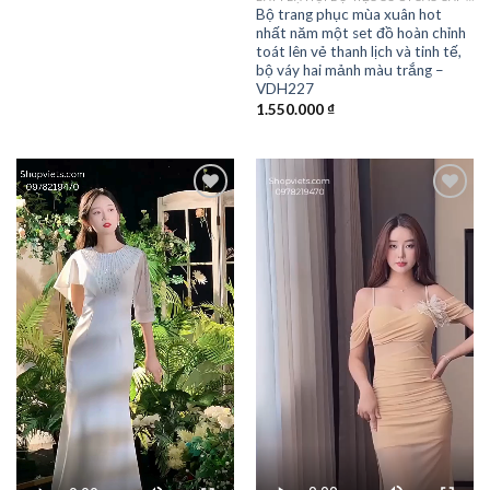
Bộ trang phục mùa xuân hot
nhất năm một set đồ hoàn chỉnh
toát lên vẻ thanh lịch và tinh tế,
bộ váy hai mảnh màu trắng –
VDH227
1.550.000
₫
Add to
Add to
wishlist
wishlist