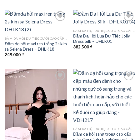
ĐẦM DẠ HỘI DỰ TIỆC CƯỚI CAO CẤP TPHCM
Đầm Dạ Hội Lụa Dự Tiệc Joily
Add to
Add to
ĐẦM DẠ HỘI DỰ TIỆC CƯỚI CAO CẤP TPHCM
Dress Silk – DHLK01
wishlist
wishlist
Đầm dạ hội maxi ren trắng 2s kim
382.500
₫
sa Selena Dress – DHLK18
249.000
₫
Add to
Add to
wishlist
wishlist
ĐẦM DẠ HỘI DỰ TIỆC CƯỚI CAO CẤP TPHCM
Đầm dạ hội sang trọng cao cấp
màu đen dành cho những quý cô