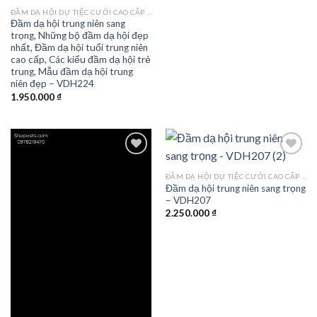
ĐẦM DẠ HỘI DỰ TIỆC CƯỚI CAO CẤP TPHCM
Đầm dạ hội trung niên sang
trọng, Những bộ đầm dạ hội đẹp
nhất, Đầm dạ hội tuổi trung niên
cao cấp, Các kiểu đầm dạ hội trẻ
trung, Mẫu đầm dạ hội trung
niên đẹp – VDH224
1.950.000
₫
ĐẦM DẠ HỘI DỰ TIỆC CƯỚI CAO CẤP TPHCM
Đầm dạ hội trung niên sang trọng
Add to
Add to
– VDH207
wishlist
wishlist
2.250.000
₫