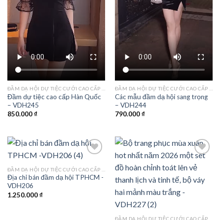
ĐẦM DẠ HỘI DỰ TIỆC CƯỚI CAO CẤP TPHCM
ĐẦM DẠ HỘI DỰ TIỆC CƯỚI CAO CẤP TPHCM
Đầm dự tiệc cao cấp Hàn Quốc
Các mẫu đầm dạ hội sang trọng
– VDH245
– VDH244
850.000
₫
790.000
₫
ĐẦM DẠ HỘI DỰ TIỆC CƯỚI CAO CẤP TPHCM
Địa chỉ bán đầm dạ hội TPHCM -
Add to
Add to
VDH206
wishlist
wishlist
1.250.000
₫
ĐẦM DẠ HỘI DỰ TIỆC CƯỚI CAO CẤP TPHCM