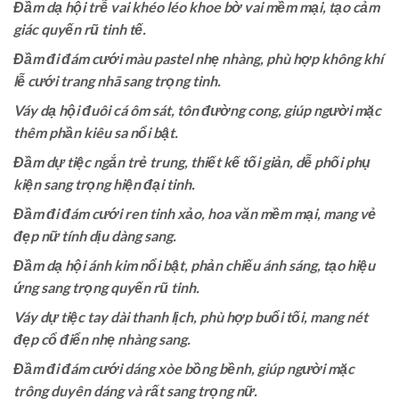
Đầm dạ hội trễ vai khéo léo khoe bờ vai mềm mại, tạo cảm
giác quyến rũ tinh tế.
Đầm đi đám cưới màu pastel nhẹ nhàng, phù hợp không khí
lễ cưới trang nhã sang trọng tinh.
Váy dạ hội đuôi cá ôm sát, tôn đường cong, giúp người mặc
thêm phần kiêu sa nổi bật.
Đầm dự tiệc ngắn trẻ trung, thiết kế tối giản, dễ phối phụ
kiện sang trọng hiện đại tinh.
Đầm đi đám cưới ren tinh xảo, hoa văn mềm mại, mang vẻ
đẹp nữ tính dịu dàng sang.
Đầm dạ hội ánh kim nổi bật, phản chiếu ánh sáng, tạo hiệu
ứng sang trọng quyến rũ tinh.
Váy dự tiệc tay dài thanh lịch, phù hợp buổi tối, mang nét
đẹp cổ điển nhẹ nhàng sang.
Đầm đi đám cưới dáng xòe bồng bềnh, giúp người mặc
trông duyên dáng và rất sang trọng nữ.