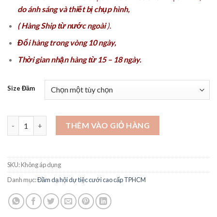
do ánh sáng và thiết bị chụp hình,
( Hàng Ship từ nước ngoài
).
Đổi hàng trong vòng 10 ngày,
Thời gian nhận hàng từ 15 – 18 ngày.
Size Đầm
Đầm dạ hội đi tiệc cưới TPHCM Hà Nội - VDH210 số lượng
THÊM VÀO GIỎ HÀNG
SKU:
Không áp dụng
Danh mục:
Đầm dạ hội dự tiệc cưới cao cấp TPHCM