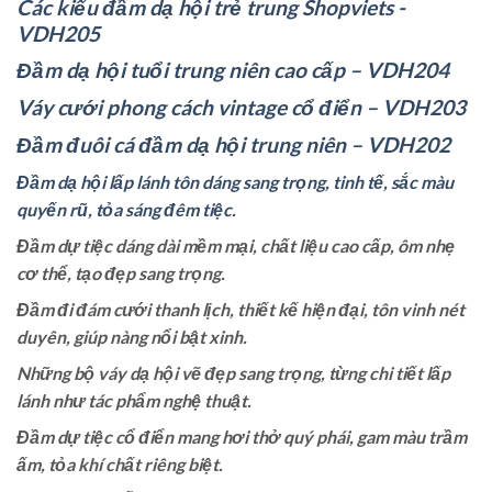
Các kiểu đầm dạ hội trẻ trung Shopviets -
VDH205
Đầm dạ hội tuổi trung niên cao cấp – VDH204
Váy cưới phong cách vintage cổ điển – VDH203
Đầm đuôi cá đầm dạ hội trung niên – VDH202
Đầm dạ hội lấp lánh tôn dáng sang trọng, tinh tế, sắc màu
quyến rũ, tỏa sáng đêm tiệc.
Đầm dự tiệc dáng dài mềm mại, chất liệu cao cấp, ôm nhẹ
cơ thể, tạo đẹp sang trọng.
Đầm đi đám cưới thanh lịch, thiết kế hiện đại, tôn vinh nét
duyên, giúp nàng nổi bật xinh.
Những bộ váy dạ hội vẽ đẹp sang trọng, từng chi tiết lấp
lánh như tác phẩm nghệ thuật.
Đầm dự tiệc cổ điển mang hơi thở quý phái, gam màu trầm
ấm, tỏa khí chất riêng biệt.