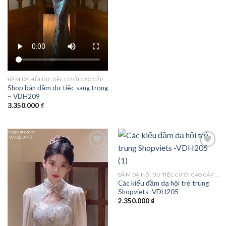
ĐẦM DẠ HỘI DỰ TIỆC CƯỚI CAO CẤP TPHCM
Shop bán đầm dự tiệc sang trọng
– VDH209
3.350.000
₫
Add to
Add to
ĐẦM DẠ HỘI DỰ TIỆC CƯỚI CAO CẤP TPHCM
wishlist
wishlist
Các kiểu đầm dạ hội trẻ trung
Shopviets -VDH205
2.350.000
₫