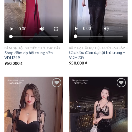
ĐẦM DẠ HỘI DỰ TIỆC CƯỚI CAO CẤP TPHCM
ĐẦM DẠ HỘI DỰ TIỆC CƯỚI CAO CẤP TPHCM
Các kiểu đầm dạ hội trẻ trung –
Shop đầm dạ hội trung niên –
VDH239
VDH249
950.000
₫
950.000
₫
Add to
Add to
wishlist
wishlist