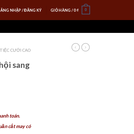
0
ĂNG NHẬP / ĐĂNG KÝ
GIỎ HÀNG /
0
₫
 TIỆC CƯỚI CAO
hội sang
hanh toán.
quần cắt may có