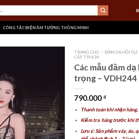
Đ
CÔNG TẮC ĐIỆN ÂM TƯỜNG THÔNG MINH
TRANG CHỦ
/
ĐẦM DẠ HỘI DỰ
CẤP TPHCM
Các mẫu đầm dạ 
trọng – VDH244
Add to
wishlist
790.000
₫
Thanh toán khi nhận hàng,
Kiểm tra hàng trước khi t
Lưu ý: Sản phẩm váy, áo, 
thể chênh lệch 1 – 2 (cm).