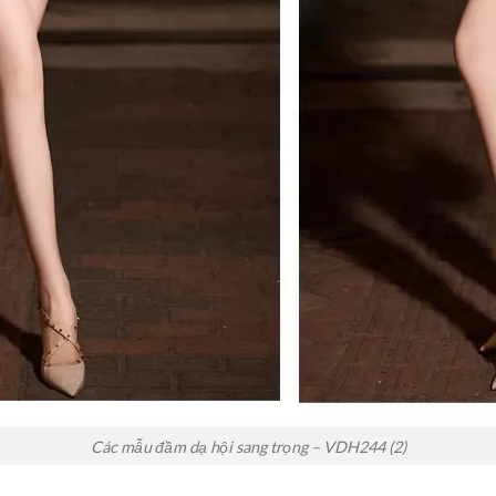
Các mẫu đầm dạ hội sang trọng – VDH244 (2)