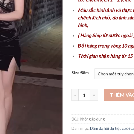
Màu sắc hình ảnh và thực t
chênh lệch nhỏ, do ánh sán
hình,
( Hàng Ship từ nước ngoài
)
Đổi hàng trong vòng 10 ng
Thời gian nhận hàng từ 15 
Size Đầm
Các mẫu đầm dạ hội sang trọn
THÊM VÀ
SKU:
Không áp dụng
Danh mục:
Đầm dạ hội dự tiệc cưới 