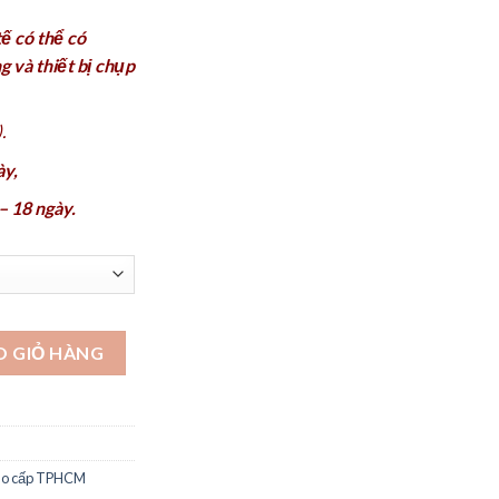
ế có thể có
g và thiết bị chụp
.
ày,
– 18 ngày.
g - VDH244 số lượng
O GIỎ HÀNG
cao cấp TPHCM