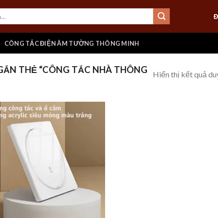
Đ
CÔNG TẮC ĐIỆN ÂM TƯỜNG THÔNG MINH
GẮN THẺ “CÔNG TẮC NHÀ THÔNG
Hiển thị kết quả du
Add to
wishlist