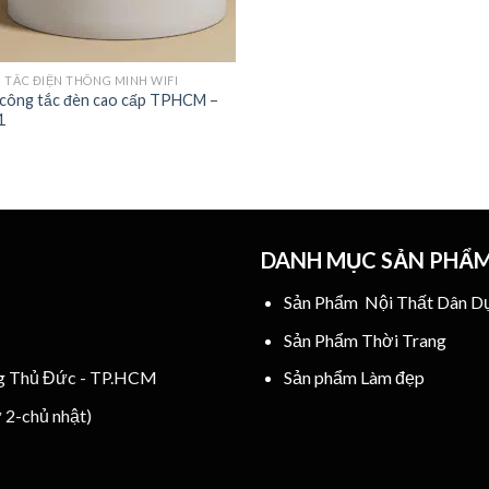
 TẮC ĐIỆN THÔNG MINH WIFI
công tắc đèn cao cấp TPHCM –
1
DANH MỤC SẢN PHẨ
Sản Phẩm Nội Thất Dân D
Sản Phẩm Thời Trang
ng Thủ Đức - TP.HCM
Sản phẩm Làm đẹp
ứ 2-chủ nhật)