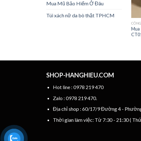
Mua Mũ Bảo Hiểm Ở Đâu
Túi xách nữ da bò thật TPHCM
CÔNG
Mua 
CT0
SHOP-HANGHIEU.COM
Hot line : 0978 219 470
Zalo : 0978 219 470.
Địa chỉ shop : 60/17/9 Đường 4 - Phườ
Thời gian làm việc: Từ 7:30 - 21:30 ( Th