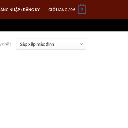
0
ĂNG NHẬP / ĐĂNG KÝ
GIỎ HÀNG /
0
₫
y nhất