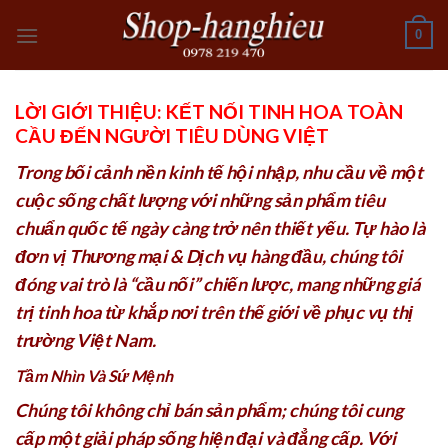
Skip
0
to
content
LỜI GIỚI THIỆU: KẾT NỐI TINH HOA TOÀN
CẦU ĐẾN NGƯỜI TIÊU DÙNG VIỆT
Trong bối cảnh nền kinh tế hội nhập, nhu cầu về một
cuộc sống chất lượng với những sản phẩm tiêu
chuẩn quốc tế ngày càng trở nên thiết yếu. Tự hào là
đơn vị
Thương mại & Dịch vụ hàng đầu
, chúng tôi
đóng vai trò là “cầu nối” chiến lược, mang những giá
trị tinh hoa từ khắp nơi trên thế giới về phục vụ thị
trường Việt Nam.
Tầm Nhìn Và Sứ Mệnh
Chúng tôi không chỉ bán sản phẩm; chúng tôi cung
cấp một giải pháp sống hiện đại và đẳng cấp. Với