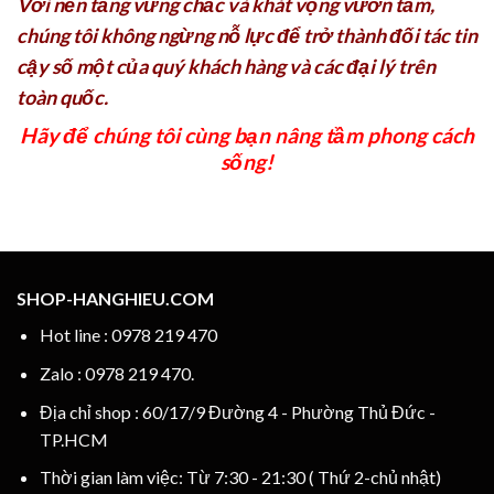
Với nền tảng vững chắc và khát vọng vươn tầm,
chúng tôi không ngừng nỗ lực để trở thành đối tác tin
cậy số một của quý khách hàng và các đại lý trên
toàn quốc.
Hãy để chúng tôi cùng bạn nâng tầm phong cách
sống!
SHOP-HANGHIEU.COM
Hot line : 0978 219 470
Zalo : 0978 219 470.
Địa chỉ shop : 60/17/9 Đường 4 - Phường Thủ Đức -
TP.HCM
Thời gian làm việc: Từ 7:30 - 21:30 ( Thứ 2-chủ nhật)