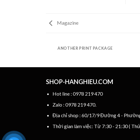
Magazine
AZINE
ANOTHER PRINT PACKAGE
SHOP-HANGHIEU.COM
Hot line : 0978 219 470
Zalo : 0978 219 470.
Địa chỉ shop : 60/17/9 Đường 4 - Phườ
Thời gian làm việc: Từ 7:30 - 21:30 ( Th