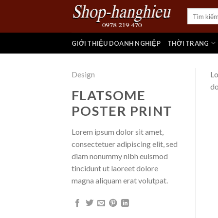
Skip
Tìm
to
kiếm:
content
GIỚI THIỆU DOANH NGHIỆP
THỜI TRANG
Design
Lo
do
FLATSOME
POSTER PRINT
Lorem ipsum dolor sit amet,
consectetuer adipiscing elit, sed
diam nonummy nibh euismod
tincidunt ut laoreet dolore
magna aliquam erat volutpat.