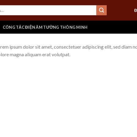
Đ
CÔNG TẮC ĐIỆN ÂM TƯỜNG THÔNG MINH
rem ipsum dolor sit amet, consectetuer adipiscing elit, sed diam 
lore magna aliquam erat volutpat.