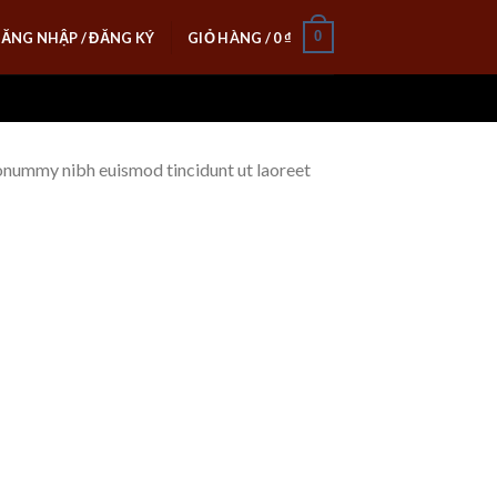
0
ĂNG NHẬP / ĐĂNG KÝ
GIỎ HÀNG /
0
₫
nonummy nibh euismod tincidunt ut laoreet